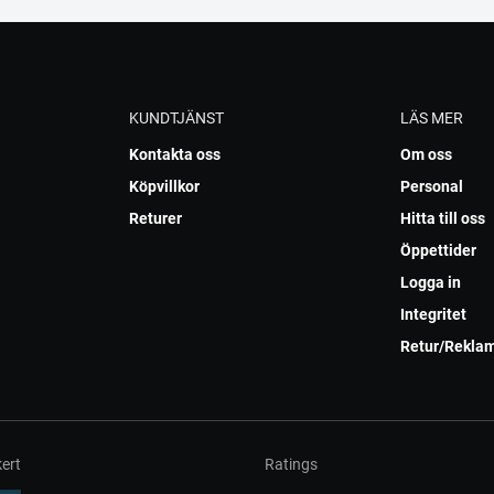
KUNDTJÄNST
LÄS MER
Kontakta oss
Om oss
Köpvillkor
Personal
Returer
Hitta till oss
Öppettider
Logga in
Integritet
Retur/Rekla
ert
Ratings