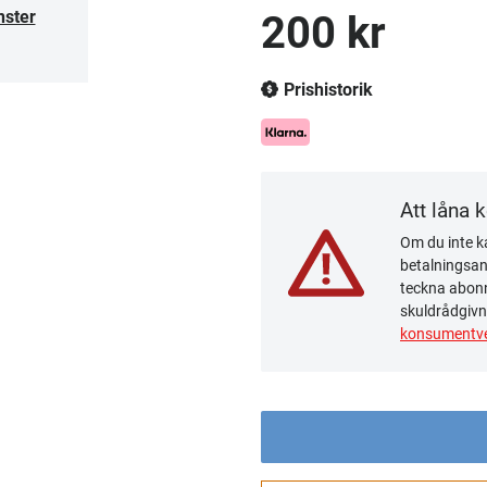
nster
200 kr
Prishistorik
Att låna 
Om du inte ka
betalningsanm
teckna abonn
skuldrådgivn
konsumentve