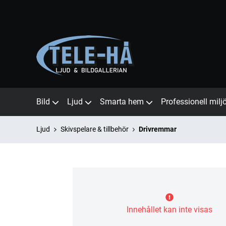
Bild
Ljud
Smarta hem
Professionell milj
Ljud
Skivspelare & tillbehör
Drivremmar
Innehållet kan inte visas