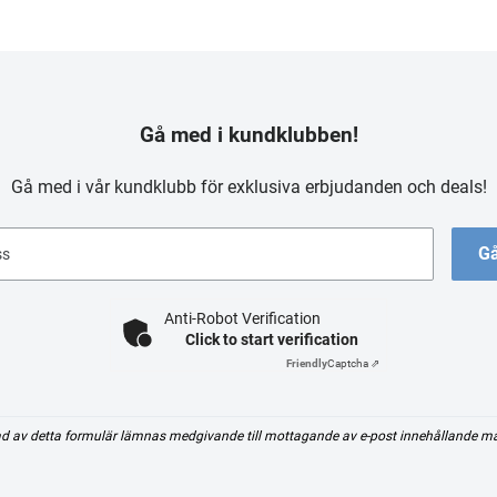
Gå med i kundklubben!
Gå med i vår kundklubb för exklusiva erbjudanden och deals!
Gå
ss
Anti-Robot Verification
Click to start verification
Friendly
Captcha ⇗
d av detta formulär lämnas medgivande till mottagande av e-post innehållande m