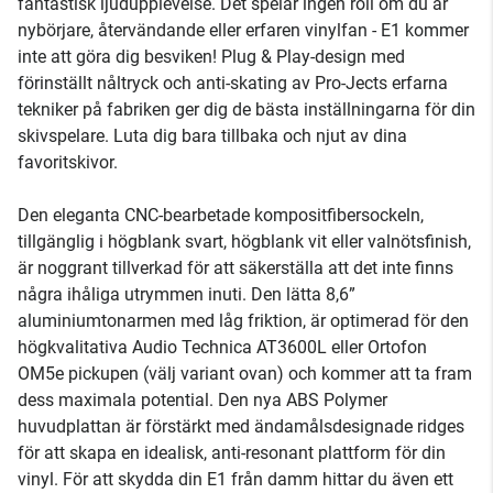
fantastisk ljudupplevelse. Det spelar ingen roll om du är
nybörjare, återvändande eller erfaren vinylfan - E1 kommer
inte att göra dig besviken! Plug & Play-design med
förinställt nåltryck och anti-skating av Pro-Jects erfarna
tekniker på fabriken ger dig de bästa inställningarna för din
skivspelare. Luta dig bara tillbaka och njut av dina
favoritskivor.
Den eleganta CNC-bearbetade kompositfibersockeln,
tillgänglig i högblank svart, högblank vit eller valnötsfinish,
är noggrant tillverkad för att säkerställa att det inte finns
några ihåliga utrymmen inuti. Den lätta 8,6”
aluminiumtonarmen med låg friktion, är optimerad för den
högkvalitativa Audio Technica AT3600L eller Ortofon
OM5e pickupen (välj variant ovan) och kommer att ta fram
dess maximala potential. Den nya ABS Polymer
huvudplattan är förstärkt med ändamålsdesignade ridges
för att skapa en idealisk, anti-resonant plattform för din
vinyl. För att skydda din E1 från damm hittar du även ett