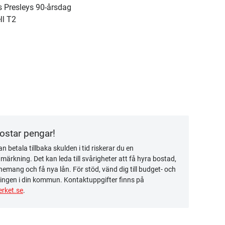
is Presleys 90-årsdag
ll T2
kostar pengar!
n betala tillbaka skulden i tid riskerar du en
ärkning. Det kan leda till svårigheter att få hyra bostad,
emang och få nya lån. För stöd, vänd dig till budget- och
ingen i din kommun. Kontaktuppgifter finns på
rket.se
.