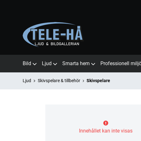
Bild
Ljud
Smarta hem
Professionell milj
Ljud
Skivspelare & tillbehör
Skivspelare
Innehållet kan inte visas