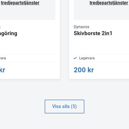
tredjepartstjänster
tredjepartstjänster
x
Dynavox
ngöring
Skivborste 2in1
vara
Lagervara
kr
200 kr
Visa alla (5)