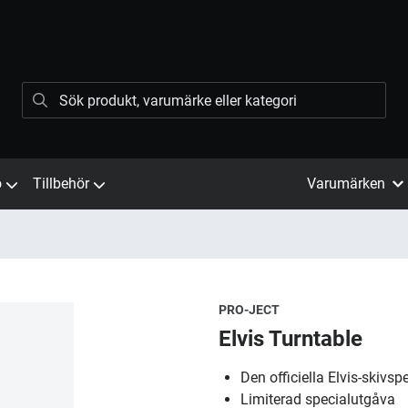
ö
Tillbehör
Varumärken
PRO-JECT
Elvis Turntable
Den officiella Elvis-skivsp
Limiterad specialutgåva