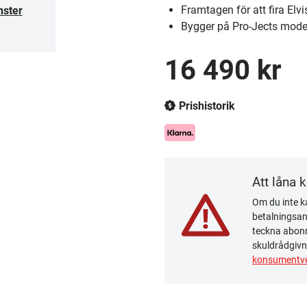
Framtagen för att fira Elv
nster
Bygger på Pro-Jects mode
16 490 kr
Prishistorik
Att låna 
Om du inte ka
betalningsanm
teckna abonn
skuldrådgivn
konsumentve