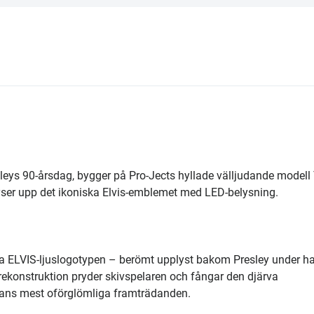
sleys 90-årsdag, bygger på Pro-Jects hyllade välljudande modell
lyser upp det ikoniska Elvis-emblemet med LED-belysning.
ka ELVIS-ljuslogotypen – berömt upplyst bakom Presley under h
onstruktion pryder skivspelaren och fångar den djärva
hans mest oförglömliga framträdanden.