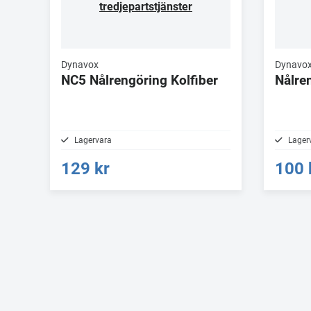
tredjepartstjänster
Dynavox
Dynavo
NC5 Nålrengöring Kolfiber
Nålre
Lagervara
Lager
129 kr
100 