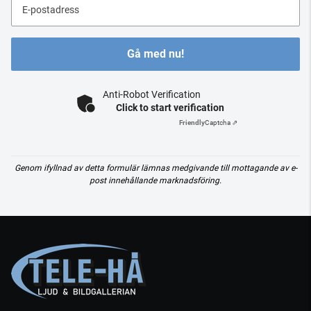
E-postadress
Gå med nu!
Anti-Robot Verification
Click to start verification
Friendly
Captcha ⇗
Genom ifyllnad av detta formulär lämnas medgivande till mottagande av e-
post innehållande marknadsföring.