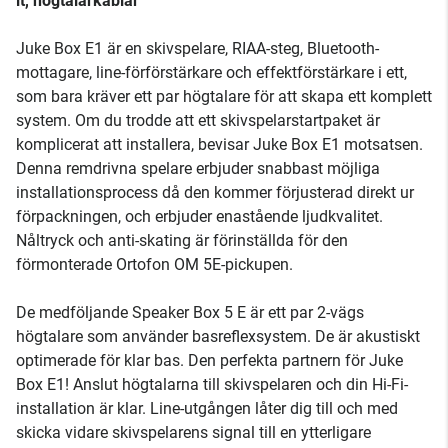
it, högtalarkablar
Juke Box E1 är en skivspelare, RIAA-steg, Bluetooth-
mottagare, line-förförstärkare och effektförstärkare i ett,
som bara kräver ett par högtalare för att skapa ett komplett
system. Om du trodde att ett skivspelarstartpaket är
komplicerat att installera, bevisar Juke Box E1 motsatsen.
Denna remdrivna spelare erbjuder snabbast möjliga
installationsprocess då den kommer förjusterad direkt ur
förpackningen, och erbjuder enastående ljudkvalitet.
Nåltryck och anti-skating är förinställda för den
förmonterade Ortofon OM 5E-pickupen.
De medföljande Speaker Box 5 E är ett par 2-vägs
högtalare som använder basreflexsystem. De är akustiskt
optimerade för klar bas. Den perfekta partnern för Juke
Box E1! Anslut högtalarna till skivspelaren och din Hi-Fi-
installation är klar. Line-utgången låter dig till och med
skicka vidare skivspelarens signal till en ytterligare