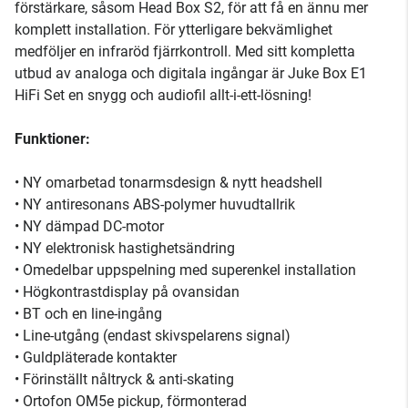
förstärkare, såsom Head Box S2, för att få en ännu mer
komplett installation. För ytterligare bekvämlighet
medföljer en infraröd fjärrkontroll. Med sitt kompletta
utbud av analoga och digitala ingångar är Juke Box E1
HiFi Set en snygg och audiofil allt-i-ett-lösning!
Funktioner:
• NY omarbetad tonarmsdesign & nytt headshell
• NY antiresonans ABS-polymer huvudtallrik
• NY dämpad DC-motor
• NY elektronisk hastighetsändring
• Omedelbar uppspelning med superenkel installation
• Högkontrastdisplay på ovansidan
• BT och en line-ingång
• Line-utgång (endast skivspelarens signal)
• Guldpläterade kontakter
• Förinställt nåltryck & anti-skating
• Ortofon OM5e pickup, förmonterad