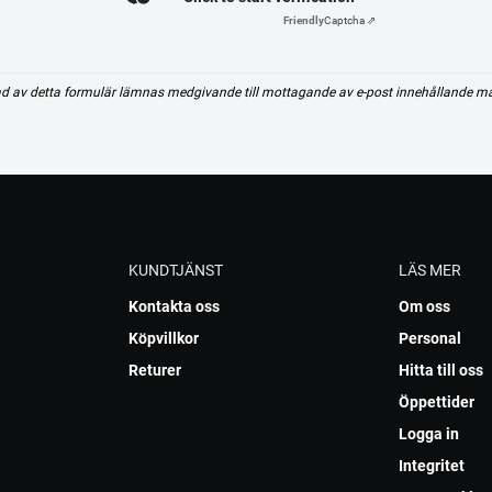
Friendly
Captcha ⇗
d av detta formulär lämnas medgivande till mottagande av e-post innehållande m
KUNDTJÄNST
LÄS MER
Kontakta oss
Om oss
Köpvillkor
Personal
Returer
Hitta till oss
Öppettider
Logga in
Integritet