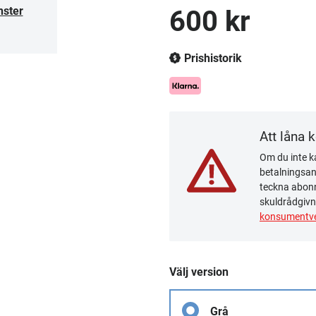
nster
600 kr
Prishistorik
Att låna 
Om du inte ka
betalningsanm
teckna abonn
skuldrådgivn
konsumentve
Välj version
Grå