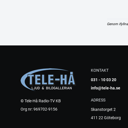
Genom ifyllna
KONTAKT
031 - 10 03 20
info@tele-ha.se
ADRESS
© Tele-Hå Radio-TV KB
Org nr: 969702-9156
Skanstorget 2
411 22 Göteborg