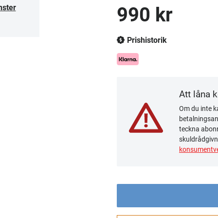
nster
990 kr
Prishistorik
Att låna 
Om du inte ka
betalningsanm
teckna abonn
skuldrådgivn
konsumentve