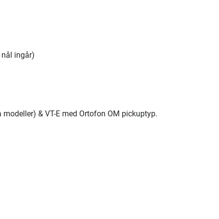
 nål ingår)
ika modeller) & VT-E med Ortofon OM pickuptyp.