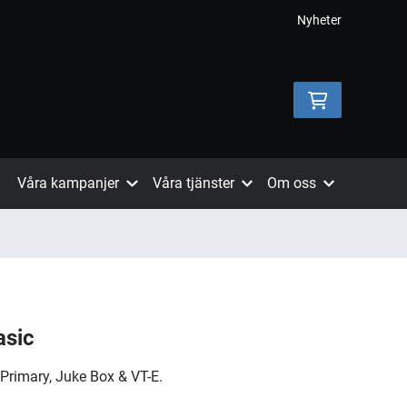
Nyheter
Våra kampanjer
Våra tjänster
Om oss
asic
, Primary, Juke Box & VT-E.