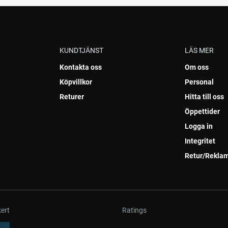
KUNDTJÄNST
LÄS MER
Kontakta oss
Om oss
Köpvillkor
Personal
Returer
Hitta till oss
Öppettider
Logga in
Integritet
Retur/Rekla
ert
Ratings