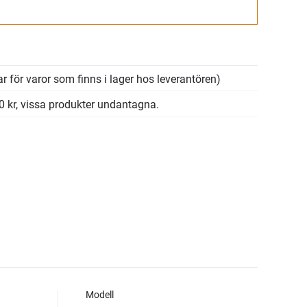
Gå till kassan
r för varor som finns i lager hos leverantören)
00 kr, vissa produkter undantagna.
Modell