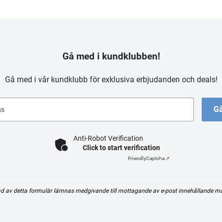
Gå med i kundklubben!
Gå med i vår kundklubb för exklusiva erbjudanden och deals!
Gå
ss
Anti-Robot Verification
Click to start verification
Friendly
Captcha ⇗
d av detta formulär lämnas medgivande till mottagande av e-post innehållande m