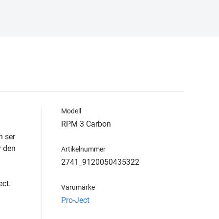
Modell
RPM 3 Carbon
n ser
r den
Artikelnummer
2741_9120050435322
ect.
Varumärke
Pro-Ject