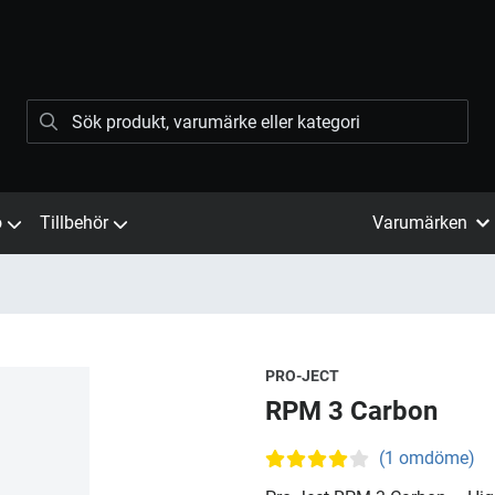
ö
Tillbehör
Varumärken
PRO-JECT
RPM 3 Carbon
(1 omdöme)