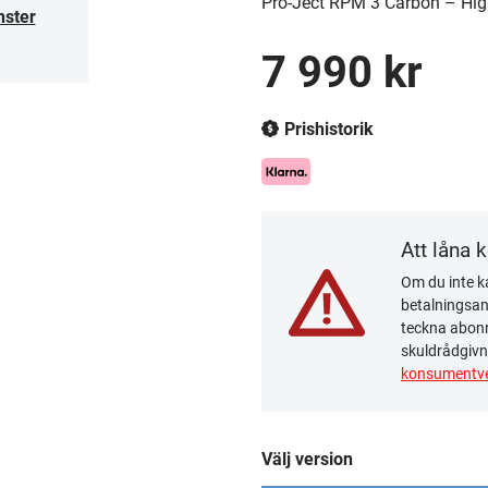
Pro-Ject RPM 3 Carbon – Hig
nster
7 990 kr
Prishistorik
Att låna 
Om du inte ka
betalningsanm
teckna abonn
skuldrådgivn
konsumentve
Välj version