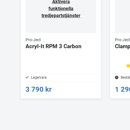
Aktivera
funktionella
tredjepartstjänster
Pro-Ject
Pro-Jec
Acryl-It RPM 3 Carbon
Clamp
Lagervara
Bestä
3 790 kr
1 29