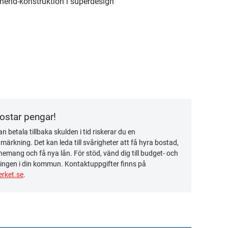
hend-konstruktion i superdesign
kostar pengar!
n betala tillbaka skulden i tid riskerar du en
ärkning. Det kan leda till svårigheter att få hyra bostad,
emang och få nya lån. För stöd, vänd dig till budget- och
ingen i din kommun. Kontaktuppgifter finns på
rket.se
.