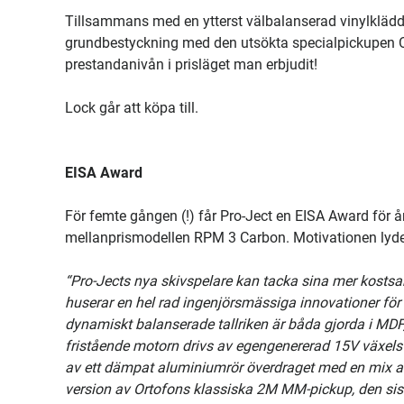
Tillsammans med en ytterst välbalanserad vinylklädd 
grundbestyckning med den utsökta specialpickupen Or
prestandanivån i prisläget man erbjudit!
Lock går att köpa till.
EISA Award
För femte gången (!) får Pro-Ject en EISA Award för å
mellanprismodellen RPM 3 Carbon. Motivationen lyde
“Pro-Jects nya skivspelare kan tacka sina mer kosts
huserar en hel rad ingenjörsmässiga innovationer för
dynamiskt balanserade tallriken är båda gjorda i MD
fristående motorn drivs av egengenererad 15V växels
av ett dämpat aluminiumrör överdraget med en mix av k
version av Ortofons klassiska 2M MM-pickup, den sis