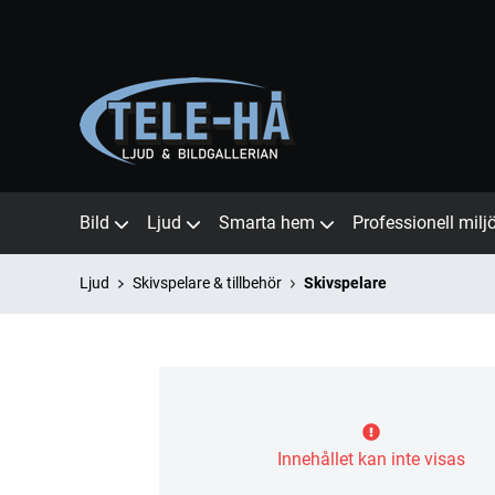
Bild
Ljud
Smarta hem
Professionell milj
Ljud
Skivspelare & tillbehör
Skivspelare
Innehållet kan inte visas