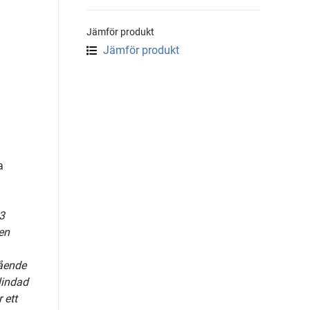
Jämför produkt
Jämför produkt
a
3
en
tående
lindad
 ett