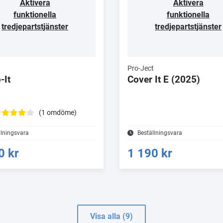
Aktivera
Aktivera
funktionella
funktionella
tredjepartstjänster
tredjepartstjänster
t
Pro-Ject
-It
Cover It E (2025)
(1 omdöme)
llningsvara
Beställningsvara
0 kr
1 190 kr
Visa alla (9)