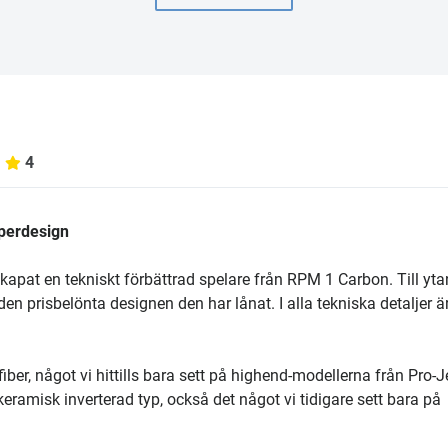
4
perdesign
pat en tekniskt förbättrad spelare från RPM 1 Carbon. Till yta
n prisbelönta designen den har lånat. I alla tekniska detaljer ä
ber, något vi hittills bara sett på highend-modellerna från Pro-J
ramisk inverterad typ, också det något vi tidigare sett bara på