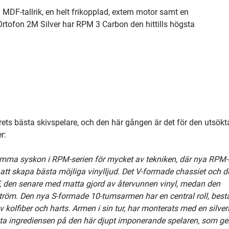
MDF-tallrik, en helt frikopplad, extern motor samt en
tofon 2M Silver har RPM 3 Carbon den hittills högsta
rets bästa skivspelare, och den här gången är det för den utsökt
r:
amma syskon i RPM-serien för mycket av tekniken, där nya RPM-
 att skapa bästa möjliga vinylljud. Det V-formade chassiet och d
F, den senare med matta gjord av återvunnen vinyl, medan den
tröm. Den nya S-formade 10-tumsarmen har en central roll, bes
olfiber och harts. Armen i sin tur, har monterats med en silver
ta ingrediensen på den här djupt imponerande spelaren, som ger