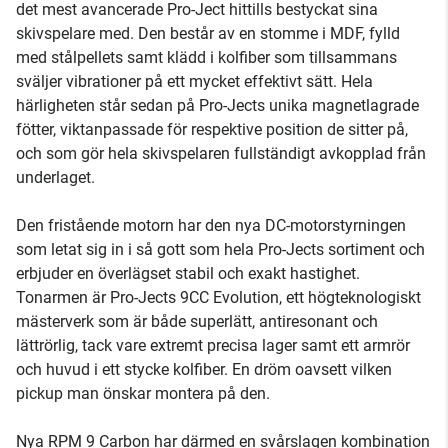
det mest avancerade Pro-Ject hittills bestyckat sina
skivspelare med. Den består av en stomme i MDF, fylld
med stålpellets samt klädd i kolfiber som tillsammans
sväljer vibrationer på ett mycket effektivt sätt. Hela
härligheten står sedan på Pro-Jects unika magnetlagrade
fötter, viktanpassade för respektive position de sitter på,
och som gör hela skivspelaren fullständigt avkopplad från
underlaget.
Den fristående motorn har den nya DC-motorstyrningen
som letat sig in i så gott som hela Pro-Jects sortiment och
erbjuder en överlägset stabil och exakt hastighet.
Tonarmen är Pro-Jects 9CC Evolution, ett högteknologiskt
mästerverk som är både superlätt, antiresonant och
lättrörlig, tack vare extremt precisa lager samt ett armrör
och huvud i ett stycke kolfiber. En dröm oavsett vilken
pickup man önskar montera på den.
Nya RPM 9 Carbon har därmed en svårslagen kombination