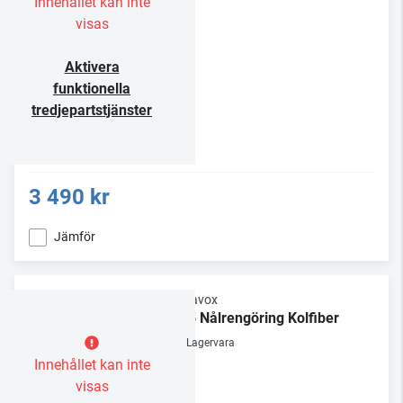
Innehållet kan inte
visas
Aktivera
funktionella
tredjepartstjänster
3 490 kr
Jämför
Dynavox
NC5 Nålrengöring Kolfiber
Lagervara
Innehållet kan inte
visas