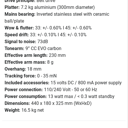
Drive principle:
Belt drive
Platter:
7.2 kg aluminium (300mm diameter)
Mains bearing:
Inverted stainless steel with ceramic
ball/plate
Wow & flutter:
33: +/- 0.60% I 45: +/- 0.60%
Speed drift:
33: +/- 0.10% I 45: +/- 0.10%
Signal to noise:
73dB
Tonearm:
9” CC EVO carbon
Effective arm length:
230 mm
Effective arm mass:
8 g
Overhang:
18 mm
Tracking force:
0 - 35 mN
Included accessories:
15 volts DC / 800 mA power supply
Power connection:
110/240 Volt - 50 or 60 Hz
Power consumption:
13 watt max / < 0.3 watt standby
Dimensions:
440 x 180 x 325 mm (WxHxD)
Weight:
16.5 kg net