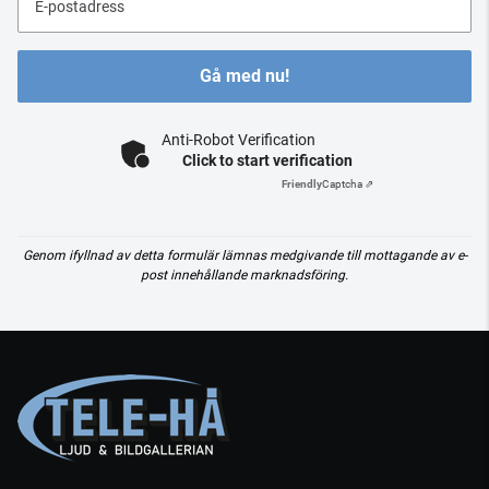
E-postadress
Gå med nu!
Anti-Robot Verification
Click to start verification
Friendly
Captcha ⇗
Genom ifyllnad av detta formulär lämnas medgivande till mottagande av e-
post innehållande marknadsföring.