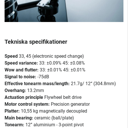
Tekniska specifikationer
Speed
33, 45 (electronic speed change)
Speed variance:
33: ±0.09% 45: ±0.08%
Wow and flutter:
33: ±0.01% 45: ±0.01%
Signal to noise:
-75dB
Effective tonearm mass/length:
21.7g/ 12“ (304.8mm)
Overhang:
13.2mm
Actuation principle
Flywheel belt drive
Motor control system:
Precision generator
Platter:
10,55 kg magnetically decoupled
Main bearing:
ceramic (ball/plate)
Tonearm:
12” aluminium - 3-point pivot