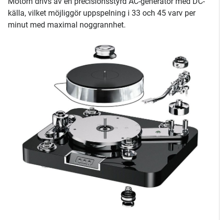
Motorn drivs av en precisionsstyrd AC-generator med DC-
källa, vilket möjliggör uppspelning i 33 och 45 varv per
minut med maximal noggrannhet.