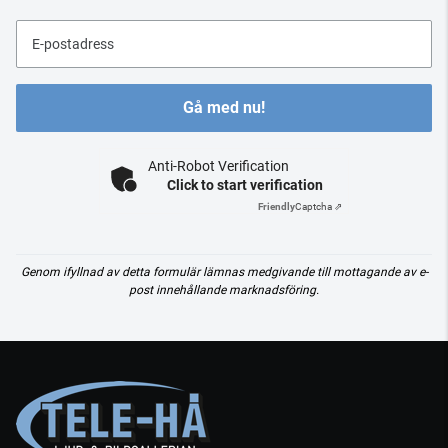
E-postadress
Gå med nu!
Anti-Robot Verification
Click to start verification
Friendly
Captcha ⇗
Genom ifyllnad av detta formulär lämnas medgivande till mottagande av e-
post innehållande marknadsföring.