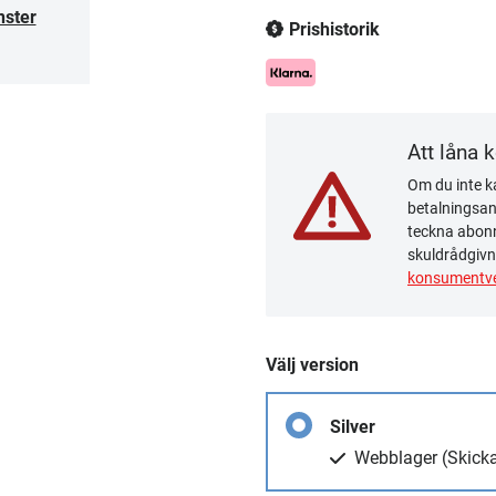
nster
Prishistorik
Att låna 
Om du inte ka
betalningsanm
teckna abonn
skuldrådgivn
konsumentve
Välj version
Silver
Webblager
(Skick