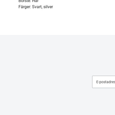
Borste: Hår
Färger: Svart, silver
E-postadre