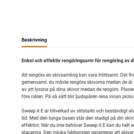
Beskrivning
Enkel och effektiv rengöringsarm för rengöring av d
Att rengöra en skivsamling kan vara tröttsamt. Det f
gemensamt, du måste rengöra skivorna medan de är ”i 
av att lyssna på dina skivor medan de rengörs. Placera
före nålen. På så sätt blir ljudspåren rena innan pick
Sweep it E är tillverkad av slitstarkt och beständigt a
tid. Med den tunga basen står den stadigt på din ski
effektivt. När du inte behöver Sweep it E kan du hel
placering. Den mjuka hårborsten garanterar att skivo