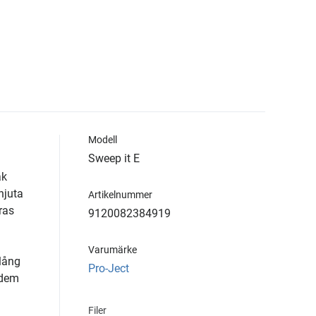
Modell
Sweep it E
ak
njuta
Artikelnummer
ras
9120082384919
Varumärke
 lång
Pro-Ject
 dem
Filer