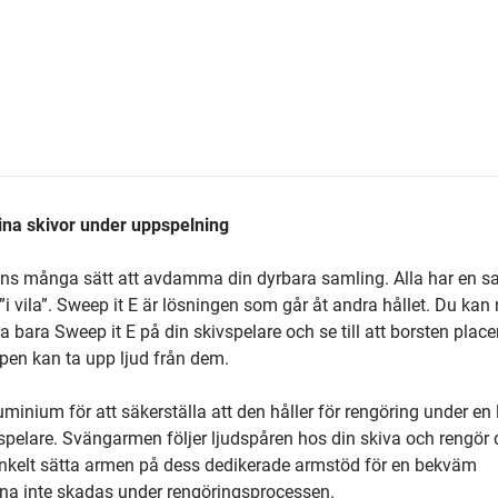
ina skivor under uppspelning
inns många sätt att avdamma din dyrbara samling. Alla har en s
vila”. Sweep it E är lösningen som går åt andra hållet. Du kan 
 bara Sweep it E på din skivspelare och se till att borsten place
upen kan ta upp ljud från dem.
luminium för att säkerställa att den håller för rengöring under en
vspelare. Svängarmen följer ljudspåren hos din skiva och rengör
t enkelt sätta armen på dess dedikerade armstöd för en bekväm
rna inte skadas under rengöringsprocessen.