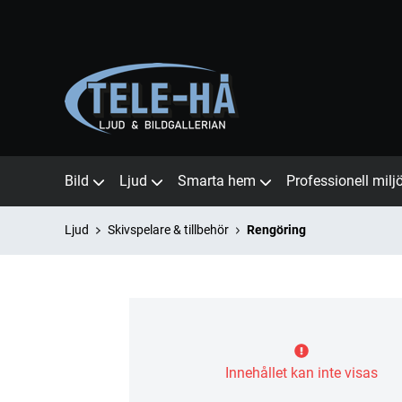
Bild
Ljud
Smarta hem
Professionell milj
Ljud
Skivspelare & tillbehör
Rengöring
Innehållet kan inte visas