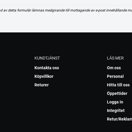
d av detta formulär lämnas medgivande till mottagande av e-post innehållande m
KUNDTJÄNST
LÄS MER
Kontakta oss
Om oss
Köpvillkor
Personal
Returer
Hitta till oss
Öppettider
Logga in
Integritet
Retur/Rekla