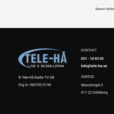
Genom ifyllna
KONTAKT
031 - 10 03 20
info@tele-ha.se
ADRESS
© Tele-Hå Radio-TV KB
Org nr: 969702-9156
Skanstorget 2
411 22 Göteborg