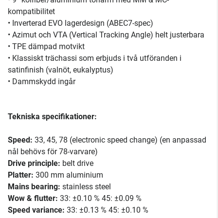
kompatibilitet
• Inverterad EVO lagerdesign (ABEC7-spec)
• Azimut och VTA (Vertical Tracking Angle) helt justerbara
• TPE dämpad motvikt
• Klassiskt trächassi som erbjuds i två utföranden i
satinfinish (valnöt, eukalyptus)
• Dammskydd ingår
Tekniska specifikationer:
Speed:
33, 45, 78 (electronic speed change) (en anpassad
nål behövs för 78-varvare)
Drive principle:
belt drive
Platter:
300 mm aluminium
Mains bearing:
stainless steel
Wow & flutter:
33: ±0.10 % 45: ±0.09 %
Speed variance:
33: ±0.13 % 45: ±0.10 %