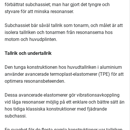
förbättrat subchassiet; man har gjort det tyngre och
styvare för att minska resonanser.
Subchassiet bär såväl tallrik som tonarm, och målet är att
isolera tallriken och tonarmen från resonanserna hos
motorn och huvudplinten.
Tallrik och undertallrik
Den tunga konstruktionen hos huvudtallriken i aluminium
använder avancerade termoplast-elastomerer (TPE) för att
optimera resonansbeteenden.
Dessa avancerade elastomerer gör vibrationsavkoppling
vid låga resonanser möjlig på ett enklare och bättre sätt än
hos tidiga klassiska konstruktioner med fjädrande
subchassi.
En svaghet för de flesta gamla konstruktioner var tallriken.