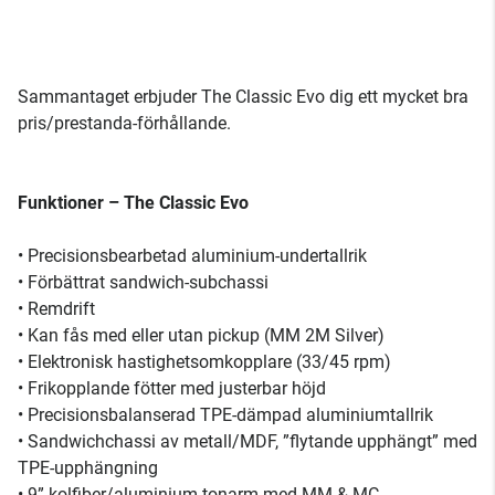
Sammantaget erbjuder The Classic Evo dig ett mycket bra
pris/prestanda-förhållande.
Funktioner – The Classic Evo
• Precisionsbearbetad aluminium-undertallrik
• Förbättrat sandwich-subchassi
• Remdrift
• Kan fås med eller utan pickup (MM 2M Silver)
• Elektronisk hastighetsomkopplare (33/45 rpm)
• Frikopplande fötter med justerbar höjd
• Precisionsbalanserad TPE-dämpad aluminiumtallrik
• Sandwichchassi av metall/MDF, ”flytande upphängt” med
TPE-upphängning
• 9” kolfiber/aluminium tonarm med MM & MC-