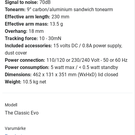
Signal to noise:
70dB
Tonearm:
9” carbon/aluminium sandwich tonearm
Effective arm length:
230 mm
Effective arm mass:
13.5 g
Overhang:
18 mm
Tracking force:
10 - 30mN
Included accessories:
15 volts DC / 0.8A power supply,
dust cover
Power connection:
110/120 or 230/240 Volt - 50 or 60 Hz
Power consumption:
5 watt max / < 0.5 watt standby
Dimensions:
462 x 131 x 351 mm (WxHxD) lid closed
Weight:
10.5 kg net
Modell
The Classic Evo
Varumärke