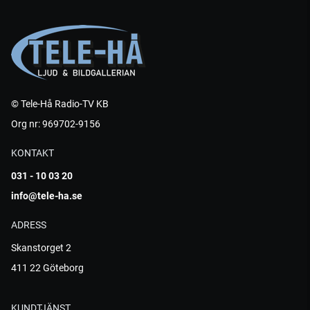
© Tele-Hå Radio-TV KB
Org nr: 969702-9156
KONTAKT
031 - 10 03 20
info@tele-ha.se
ADRESS
Skanstorget 2
411 22 Göteborg
KUNDTJÄNST