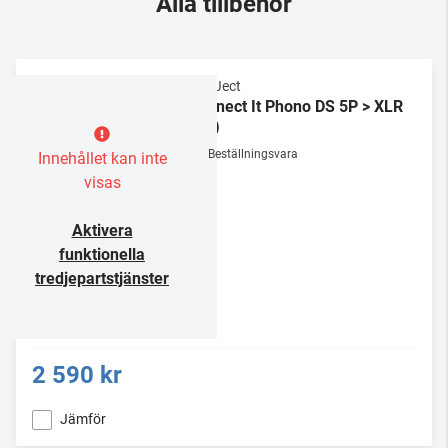
Alla tillbehör
Pro-Ject
Connect It Phono DS 5P > XLR
(TB)
Beställningsvara
Innehållet kan inte
visas
Aktivera
funktionella
tredjepartstjänster
2 590 kr
Jämför