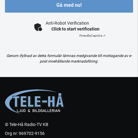
Gå med nu!
Anti-Robot Verification
Click to start verification
Friendly
Captcha ⇗
Genom ifyllnad av detta formulär lämnas medgivande till mottagande av e-
post innehållande marknadsföring.
© Tele-Hå Radio-TV KB
Org nr: 969702-9156