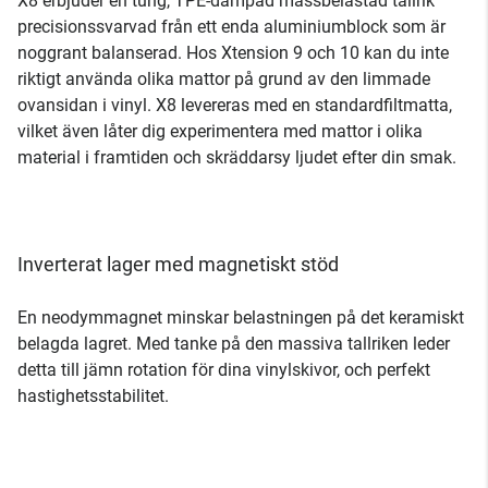
X8 erbjuder en tung, TPE-dämpad massbelastad tallrik
precisionssvarvad från ett enda aluminiumblock som är
noggrant balanserad. Hos Xtension 9 och 10 kan du inte
riktigt använda olika mattor på grund av den limmade
ovansidan i vinyl. X8 levereras med en standardfiltmatta,
vilket även låter dig experimentera med mattor i olika
material i framtiden och skräddarsy ljudet efter din smak.
Inverterat lager med magnetiskt stöd
En neodymmagnet minskar belastningen på det keramiskt
belagda lagret. Med tanke på den massiva tallriken leder
detta till jämn rotation för dina vinylskivor, och perfekt
hastighetsstabilitet.