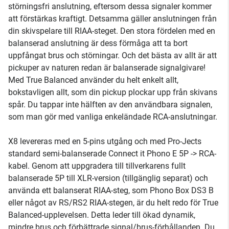
störningsfri anslutning, eftersom dessa signaler kommer
att förstärkas kraftigt. Detsamma gäller anslutningen från
din skivspelare till RIAA-steget. Den stora fördelen med en
balanserad anslutning är dess förmåga att ta bort
uppfångat brus och störningar. Och det bästa av allt är att
pickuper av naturen redan är balanserade signalgivare!
Med True Balanced använder du helt enkelt allt,
bokstavligen allt, som din pickup plockar upp från skivans
spår. Du tappar inte hälften av den användbara signalen,
som man gör med vanliga enkeländade RCA-anslutningar.
X8 levereras med en 5-pins utgång och med Pro-Jects
standard semi-balanserade Connect it Phono E 5P -> RCA-
kabel. Genom att uppgradera till tillverkarens fullt
balanserade 5P till XLR-version (tillgänglig separat) och
använda ett balanserat RIAA-steg, som Phono Box DS3 B
eller något av RS/RS2 RIAA-stegen, är du helt redo för True
Balanced-upplevelsen. Detta leder till ökad dynamik,
mindre brus och förbättrade signal/brus-förhållanden. Du