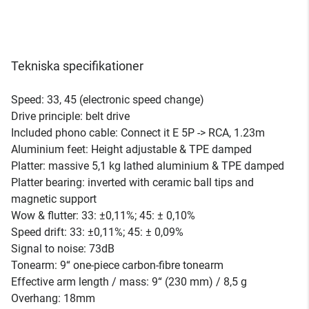
Tekniska specifikationer
Speed: 33, 45 (electronic speed change)
Drive principle: belt drive
Included phono cable: Connect it E 5P -> RCA, 1.23m
Aluminium feet: Height adjustable & TPE damped
Platter: massive 5,1 kg lathed aluminium & TPE damped
Platter bearing: inverted with ceramic ball tips and
magnetic support
Wow & flutter: 33: ±0,11%; 45: ± 0,10%
Speed drift: 33: ±0,11%; 45: ± 0,09%
Signal to noise: 73dB
Tonearm: 9“ one-piece carbon-fibre tonearm
Effective arm length / mass: 9“ (230 mm) / 8,5 g
Overhang: 18mm