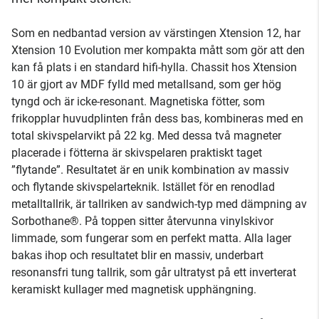
Som en nedbantad version av värstingen Xtension 12, har
Xtension 10 Evolution mer kompakta mått som gör att den
kan få plats i en standard hifi-hylla. Chassit hos Xtension
10 är gjort av MDF fylld med metallsand, som ger hög
tyngd och är icke-resonant. Magnetiska fötter, som
frikopplar huvudplinten från dess bas, kombineras med en
total skivspelarvikt på 22 kg. Med dessa två magneter
placerade i fötterna är skivspelaren praktiskt taget
”flytande”. Resultatet är en unik kombination av massiv
och flytande skivspelarteknik. Istället för en renodlad
metalltallrik, är tallriken av sandwich-typ med dämpning av
Sorbothane®. På toppen sitter återvunna vinylskivor
limmade, som fungerar som en perfekt matta. Alla lager
bakas ihop och resultatet blir en massiv, underbart
resonansfri tung tallrik, som går ultratyst på ett inverterat
keramiskt kullager med magnetisk upphängning.