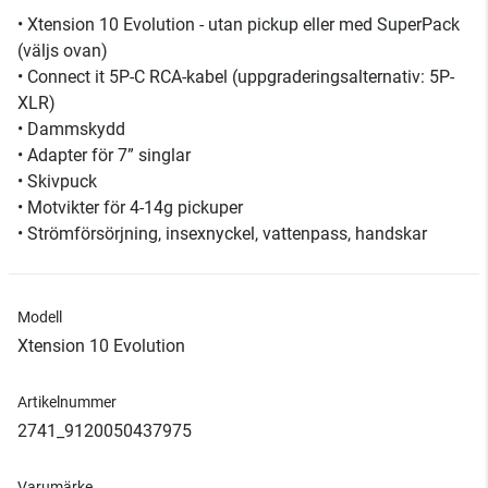
• Xtension 10 Evolution - utan pickup eller med SuperPack
(väljs ovan)
• Connect it 5P-C RCA-kabel (uppgraderingsalternativ: 5P-
XLR)
• Dammskydd
• Adapter för 7” singlar
• Skivpuck
• Motvikter för 4-14g pickuper
• Strömförsörjning, insexnyckel, vattenpass, handskar
Modell
Xtension 10 Evolution
Artikelnummer
2741_9120050437975
Varumärke