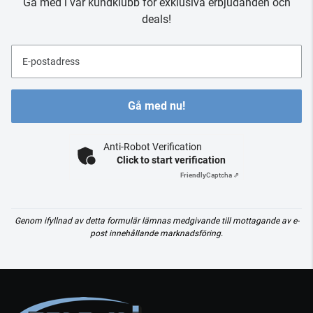
Gå med i vår kundklubb för exklusiva erbjudanden och
deals!
E-postadress
Gå med nu!
Anti-Robot Verification
Click to start verification
Friendly
Captcha ⇗
Genom ifyllnad av detta formulär lämnas medgivande till mottagande av e-
post innehållande marknadsföring.