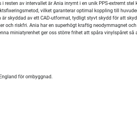
resten av intervallet är Ania inrymt i en unik PPS-extremt stel 
ktsfixeringsmetod, vilket garanterar optimal koppling till huvud
är skyddad av ett CAD-utformat, tydligt styvt skydd för att sky
säker och riskfri. Ania har en superhögt kraftig neodymmagnet och
a miniatyrenhet ger oss större frihet att spåra vinylspåret så a
ll England för ombyggnad.