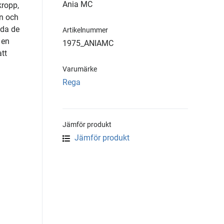
Ania MC
kropp,
en och
dda de
Artikelnummer
 en
1975_ANIAMC
tt
Varumärke
Rega
Jämför produkt
Jämför produkt