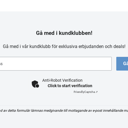
Gå med i kundklubben!
Gå med i vår kundklubb för exklusiva erbjudanden och deals!
Gå
ss
Anti-Robot Verification
Click to start verification
Friendly
Captcha ⇗
d av detta formulär lämnas medgivande till mottagande av e-post innehållande m