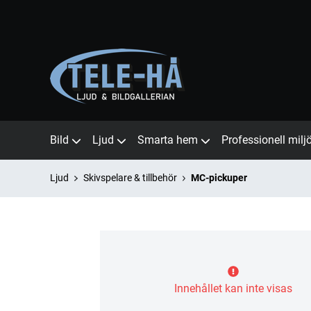
Bild
Ljud
Smarta hem
Professionell milj
Ljud
Skivspelare & tillbehör
MC-pickuper
Innehållet kan inte visas