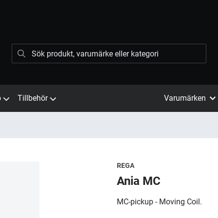
ö
Tillbehör
Varumärken
REGA
Ania MC
MC-pickup - Moving Coil.