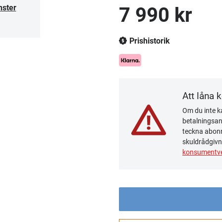
nster
7 990 kr
Prishistorik
Att låna 
Om du inte ka
betalningsanm
teckna abonn
skuldrådgivn
konsumentve