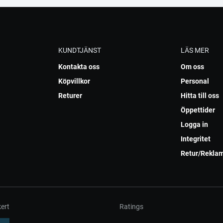
KUNDTJÄNST
LÄS MER
Kontakta oss
Om oss
Köpvillkor
Personal
Returer
Hitta till oss
Öppettider
Logga in
Integritet
Retur/Rekla
ert
Ratings