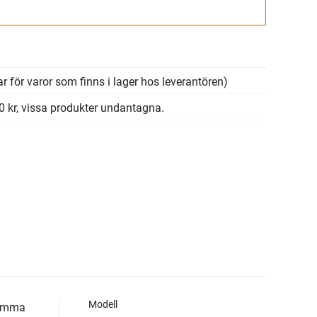
Gå till kassan
r för varor som finns i lager hos leverantören)
00 kr, vissa produkter undantagna.
Modell
samma