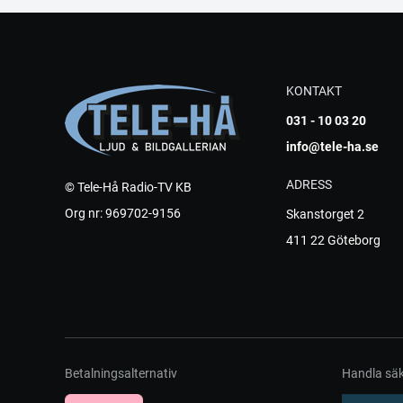
KONTAKT
031 - 10 03 20
info@tele-ha.se
ADRESS
© Tele-Hå Radio-TV KB
Org nr: 969702-9156
Skanstorget 2
411 22 Göteborg
Betalningsalternativ
Handla säk