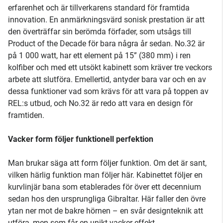
erfarenhet och är tillverkarens standard för framtida
innovation. En anmärkningsvärd sonisk prestation är att
den överträffar sin berömda förfader, som utsågs till
Product of the Decade för bara några år sedan. No.32 är
på 1 000 watt, har ett element på 15” (380 mm) i ren
kolfiber och med ett utsökt kabinett som kräver tre veckors
arbete att slutföra. Emellertid, antyder bara var och en av
dessa funktioner vad som krävs för att vara på toppen av
REL:s utbud, och No.32 är redo att vara en design för
framtiden.
Vacker form följer funktionell perfektion
Man brukar säga att form följer funktion. Om det är sant,
vilken härlig funktion man följer här. Kabinettet följer en
kurvlinjär bana som etablerades för över ett decennium
sedan hos den ursprungliga Gibraltar. Här faller den övre
ytan ner mot de bakre hörnen – en svår designteknik att
utföra, men som får en unikt vacker effekt.