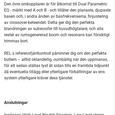
Den övre omkopplaren är för åtkomst till Dual Parametric
EQ - märkt med A och B - och tillåter den planaste, djupaste
basen och, i andra änden av basfrekvenserna, finjustering
av crossover-beteendet. Detta ger dig den perfekta
blandningen av subwoofer till huvudhögtalare, och alla
rester av rumsgenererad boom och resonans kan försiktigt
trimmas bort.
REL:s referensfjärrkontroll påminner dig om den perfekta
butlern – alltid oklanderlig, oumbärlig när den uppmanas,
för att sedan ställas tyst åt sidan tills en framtida tidpunkt
då eventuella tillägg eller ytterligare förbättringar av ens
system ytterligare kräver dess tjänster.
Anslutningar
Ingångar: High Level Neutrik Speakon, Low Level stereo