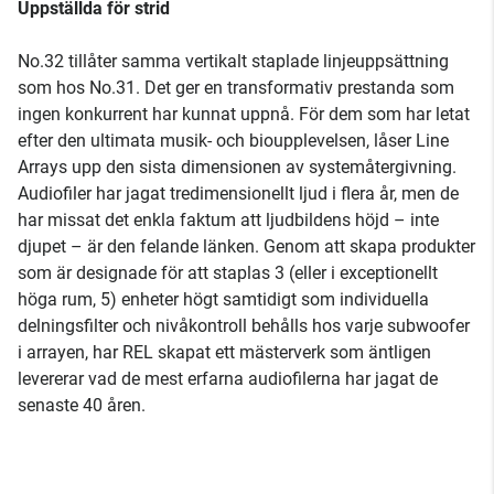
Uppställda för strid
No.32 tillåter samma vertikalt staplade linjeuppsättning
som hos No.31. Det ger en transformativ prestanda som
ingen konkurrent har kunnat uppnå. För dem som har letat
efter den ultimata musik- och bioupplevelsen, låser Line
Arrays upp den sista dimensionen av systemåtergivning.
Audiofiler har jagat tredimensionellt ljud i flera år, men de
har missat det enkla faktum att ljudbildens höjd – inte
djupet – är den felande länken. Genom att skapa produkter
som är designade för att staplas 3 (eller i exceptionellt
höga rum, 5) enheter högt samtidigt som individuella
delningsfilter och nivåkontroll behålls hos varje subwoofer
i arrayen, har REL skapat ett mästerverk som äntligen
levererar vad de mest erfarna audiofilerna har jagat de
senaste 40 åren.