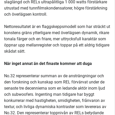
slaglängd och RELs ultrapålitliga 1 000 watts förstärkare
utrustad med tunnfilmskondensatorer, högre förstärkning
och överlägsen kontroll.
Nettoresultatet är en flaggskeppsmodell som har sträckt ut
konstens gräns ytterligare med överlägsen dynamik, rikare
tonala färger och en friare, mer uttrycksfull karaktär som
öppnar upp mellanregister och toppar på ett aldrig tidigare
skådat sätt.
När inget annat än det finaste kommer att duga
No.32 representerar summan av de ansträngningar och
den forskning och kunskap som REL förvärvat under de
senaste tre decennierna som en ledande aktör inom ljud
och subwoofers. Ingenting man tidigare har byggt
konkurrerar med hastigheten, smidigheten, frånvaron av
textur, och livliga dynamiska kontraster som levereras av
No.32. Den representerar toppnivån av RELs betydande