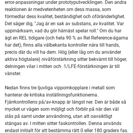
error-anpassningar under prototyputvecklingen. Den andra
reaktionen är medvetenheten om dess massa, som
förmedlar dess kvalitet, beständighet och oföränderlighet.
Det säger dig, "Jag är en sak av substans, av kvalitet. Var
uppmärksam, vad du gör härnäst spelar roll." Om du har
ägt en REL tidigare (och hela 90 % av Rel Reference-ägarna
har det), finns alla välbekanta kontroller nära till hands,
precis där du vill ha dem. Hög (eller låg om du använder
aktiva högtalare) nivåförstärkning sitter bekvämt till höger,
delningen vilar i mitten och .1/LFE-förstärkningen är till
vänster.
Nedan finns tre ljuvliga vippomkopplare i metall som
hanterar de kritiska inställningsfunktionerna.
Fjärrkontrollens på/av-knapp är längst ner. Den är både så
mycket ur vägen som möjligt och förblir på när den väl
slås på samt under användning, utan att oavsiktligt
stängas av. I mitten sitter faskontrollen. Denna används
endast initialt för att bestämma rätt 0 eller 180 graders fas.