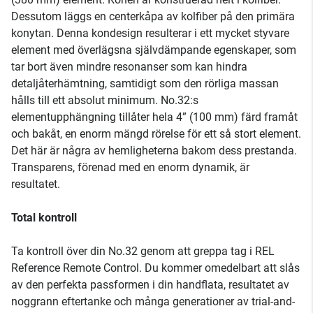
Dessutom läggs en centerkåpa av kolfiber på den primära
konytan. Denna kondesign resulterar i ett mycket styvare
element med överlägsna självdämpande egenskaper, som
tar bort även mindre resonanser som kan hindra
detaljåterhämtning, samtidigt som den rörliga massan
hålls till ett absolut minimum. No.32:s
elementupphängning tillåter hela 4” (100 mm) färd framåt
och bakåt, en enorm mängd rörelse för ett så stort element.
Det här är några av hemligheterna bakom dess prestanda.
Transparens, förenad med en enorm dynamik, är
resultatet.
Total kontroll
Ta kontroll över din No.32 genom att greppa tag i REL
Reference Remote Control. Du kommer omedelbart att slås
av den perfekta passformen i din handflata, resultatet av
noggrann eftertanke och många generationer av trial-and-