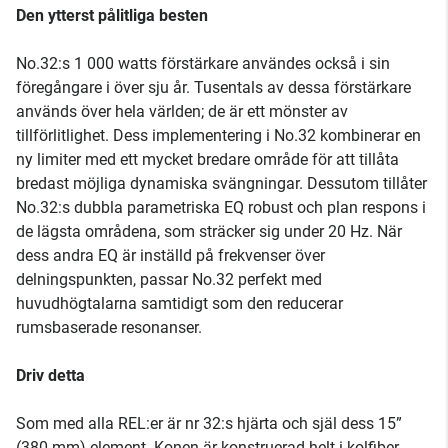
Den ytterst pålitliga besten
No.32:s 1 000 watts förstärkare användes också i sin
föregångare i över sju år. Tusentals av dessa förstärkare
används över hela världen; de är ett mönster av
tillförlitlighet. Dess implementering i No.32 kombinerar en
ny limiter med ett mycket bredare område för att tillåta
bredast möjliga dynamiska svängningar. Dessutom tillåter
No.32:s dubbla parametriska EQ robust och plan respons i
de lägsta områdena, som sträcker sig under 20 Hz. När
dess andra EQ är inställd på frekvenser över
delningspunkten, passar No.32 perfekt med
huvudhögtalarna samtidigt som den reducerar
rumsbaserade resonanser.
Driv detta
Som med alla REL:er är nr 32:s hjärta och själ dess 15”
(380 mm) element. Konen är konstruerad helt i kolfiber.