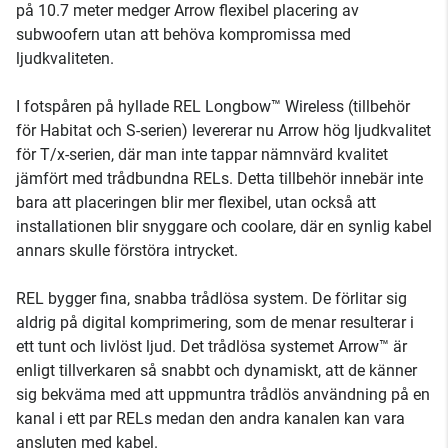
på 10.7 meter medger Arrow flexibel placering av
subwoofern utan att behöva kompromissa med
ljudkvaliteten.
I fotspåren på hyllade REL Longbow™ Wireless (tillbehör
för Habitat och S-serien) levererar nu Arrow hög ljudkvalitet
för T/x-serien, där man inte tappar nämnvärd kvalitet
jämfört med trådbundna RELs. Detta tillbehör innebär inte
bara att placeringen blir mer flexibel, utan också att
installationen blir snyggare och coolare, där en synlig kabel
annars skulle förstöra intrycket.
REL bygger fina, snabba trådlösa system. De förlitar sig
aldrig på digital komprimering, som de menar resulterar i
ett tunt och livlöst ljud. Det trådlösa systemet Arrow™ är
enligt tillverkaren så snabbt och dynamiskt, att de känner
sig bekväma med att uppmuntra trådlös användning på en
kanal i ett par RELs medan den andra kanalen kan vara
ansluten med kabel.