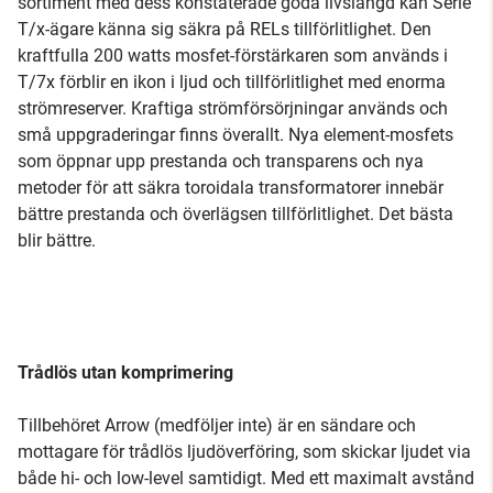
sortiment med dess konstaterade goda livslängd kan Serie
T/x-ägare känna sig säkra på RELs tillförlitlighet. Den
kraftfulla 200 watts mosfet-förstärkaren som används i
T/7x förblir en ikon i ljud och tillförlitlighet med enorma
strömreserver. Kraftiga strömförsörjningar används och
små uppgraderingar finns överallt. Nya element-mosfets
som öppnar upp prestanda och transparens och nya
metoder för att säkra toroidala transformatorer innebär
bättre prestanda och överlägsen tillförlitlighet. Det bästa
blir bättre.
Trådlös utan komprimering
Tillbehöret Arrow (medföljer inte) är en sändare och
mottagare för trådlös ljudöverföring, som skickar ljudet via
både hi- och low-level samtidigt. Med ett maximalt avstånd