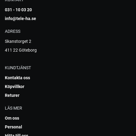
031 - 10 03 20
info@tele-ha.se
ADRESS
Skanstorget 2
411 22 Göteborg
KUNDTJÄNST
Kontakta oss
Köpvillkor
Returer
LÄS MER
Om oss
Personal
Hitta till oss