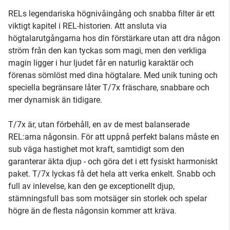
RELs legendariska högnivåingång och snabba filter är ett
viktigt kapitel i REL-historien. Att ansluta via
högtalarutgångarna hos din förstärkare utan att dra någon
ström från den kan tyckas som magi, men den verkliga
magin ligger i hur ljudet får en naturlig karaktär och
förenas sömlöst med dina högtalare. Med unik tuning och
speciella begränsare låter T/7x fräschare, snabbare och
mer dynamisk än tidigare.
T/7x är, utan förbehåll, en av de mest balanserade
REL:arna någonsin. För att uppnå perfekt balans måste en
sub väga hastighet mot kraft, samtidigt som den
garanterar äkta djup - och göra det i ett fysiskt harmoniskt
paket. T/7x lyckas få det hela att verka enkelt. Snabb och
full av inlevelse, kan den ge exceptionellt djup,
stämningsfull bas som motsäger sin storlek och spelar
högre än de flesta någonsin kommer att kräva.