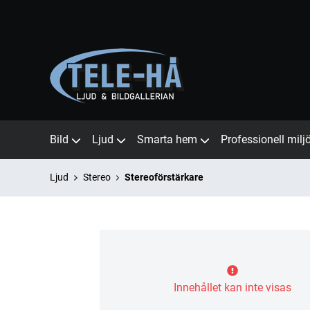
Bild
Ljud
Smarta hem
Professionell milj
Ljud
Stereo
Stereoförstärkare
Innehållet kan inte visas