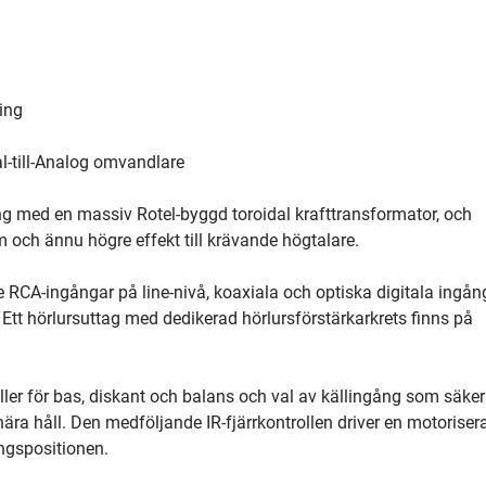
ing
l-till-Analog omvandlare
ing med en massiv Rotel-byggd toroidal krafttransformator, och
m och ännu högre effekt till krävande högtalare.
 RCA-ingångar på line-nivå, koaxiala och optiska digitala ingång
t hörlursuttag med dedikerad hörlursförstärkarkrets finns på
ller för bas, diskant och balans och val av källingång som säker
nära håll. Den medföljande IR-fjärrkontrollen driver en motoriser
ngspositionen.