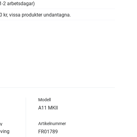
1-2 arbetsdagar)
00 kr, vissa produkter undantagna.
Modell
A11 MKII
av
Artikelnummer
oving
FR01789