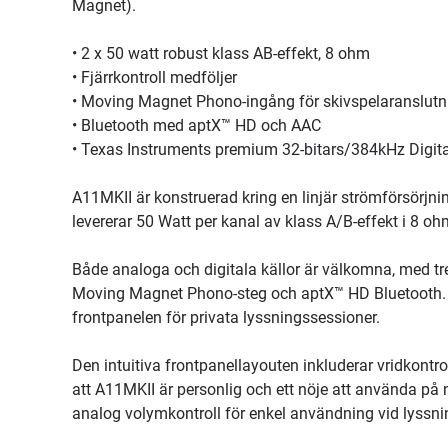
Magnet).
• 2 x 50 watt robust klass AB-effekt, 8 ohm
• Fjärrkontroll medföljer
• Moving Magnet Phono-ingång för skivspelaranslutn
• Bluetooth med aptX™ HD och AAC
• Texas Instruments premium 32-bitars/384kHz Digita
A11MKII är konstruerad kring en linjär strömförsörjn
levererar 50 Watt per kanal av klass A/B-effekt i 8 oh
Både analoga och digitala källor är välkomna, med tre
Moving Magnet Phono-steg och aptX™ HD Bluetooth. Et
frontpanelen för privata lyssningssessioner.
Den intuitiva frontpanellayouten inkluderar vridkontro
att A11MKII är personlig och ett nöje att använda på 
analog volymkontroll för enkel användning vid lyssni