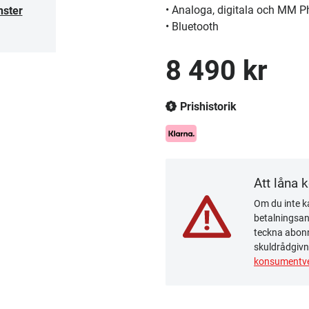
• Analoga, digitala och MM 
nster
• Bluetooth
8 490 kr
Prishistorik
Att låna 
Om du inte ka
betalningsanm
teckna abonn
skuldrådgivn
konsumentve