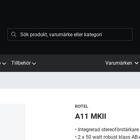
ö
Tillbehör
Varumärken
ROTEL
A11 MKII
• Integrerad stereoförstärkare
• 2 x 50 watt robust klass AB-