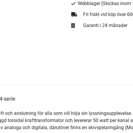
Webblager
(Skickas inom 
Fri frakt vid köp över 6
Garanti i 24 månader
4-serie
t och anslutning för alla som vill höja sin lyssningsupplevelse.
gd toroidal krafttransformator och levererar 50 watt per kanal 
av analoga och digitala, därutöver finns en skivspelaringång (M