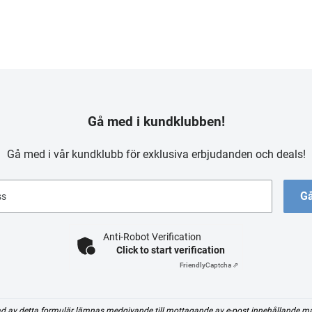
Gå med i kundklubben!
Gå med i vår kundklubb för exklusiva erbjudanden och deals!
Gå
ss
Anti-Robot Verification
Click to start verification
Friendly
Captcha ⇗
d av detta formulär lämnas medgivande till mottagande av e-post innehållande m