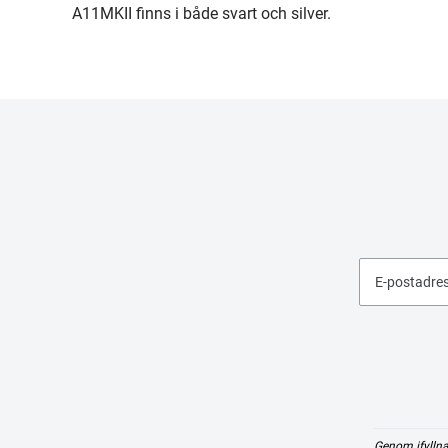
A11MKII finns i både svart och silver.
E-postadre
Genom ifyllna