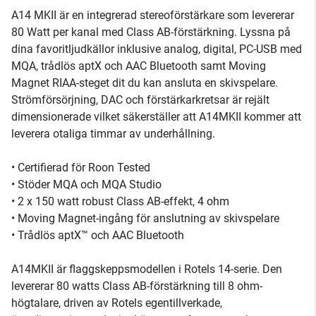
A14 MKII är en integrerad stereoförstärkare som levererar
80 Watt per kanal med Class AB-förstärkning. Lyssna på
dina favoritljudkällor inklusive analog, digital, PC-USB med
MQA, trådlös aptX och AAC Bluetooth samt Moving
Magnet RIAA-steget dit du kan ansluta en skivspelare.
Strömförsörjning, DAC och förstärkarkretsar är rejält
dimensionerade vilket säkerställer att A14MKII kommer att
leverera otaliga timmar av underhållning.
• Certifierad för Roon Tested
• Stöder MQA och MQA Studio
• 2 x 150 watt robust Class AB-effekt, 4 ohm
• Moving Magnet-ingång för anslutning av skivspelare
• Trådlös aptX™ och AAC Bluetooth
A14MKII är flaggskeppsmodellen i Rotels 14-serie. Den
levererar 80 watts Class AB-förstärkning till 8 ohm-
högtalare, driven av Rotels egentillverkade,