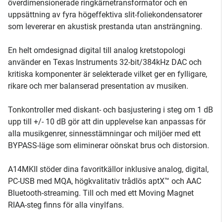
överdimensionerade ringkärnetransformator och en
uppsättning av fyra högeffektiva slit-foliekondensatorer
som levererar en akustisk prestanda utan ansträngning.
En helt omdesignad digital till analog kretstopologi
använder en Texas Instruments 32-bit/384kHz DAC och
kritiska komponenter är selekterade vilket ger en fylligare,
rikare och mer balanserad presentation av musiken.
Tonkontroller med diskant- och basjustering i steg om 1 dB
upp till +/- 10 dB gör att din upplevelse kan anpassas för
alla musikgenrer, sinnesstämningar och miljöer med ett
BYPASS-läge som eliminerar oönskat brus och distorsion.
A14MKII stöder dina favoritkällor inklusive analog, digital,
PC-USB med MQA, högkvalitativ trådlös aptX™ och AAC
Bluetooth-streaming. Till och med ett Moving Magnet
RIAA-steg finns för alla vinylfans.