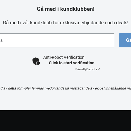
Gå med i kundklubben!
Gå med i vår kundklubb för exklusiva erbjudanden och deals!
Gå
ss
Anti-Robot Verification
Click to start verification
Friendly
Captcha ⇗
d av detta formulär lämnas medgivande till mottagande av e-post innehållande m