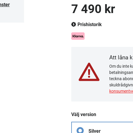
nster
7 490 kr
Prishistorik
Att låna 
Om du inte ka
betalningsanm
teckna abonn
skuldrådgivn
konsumentve
Välj version
Silver