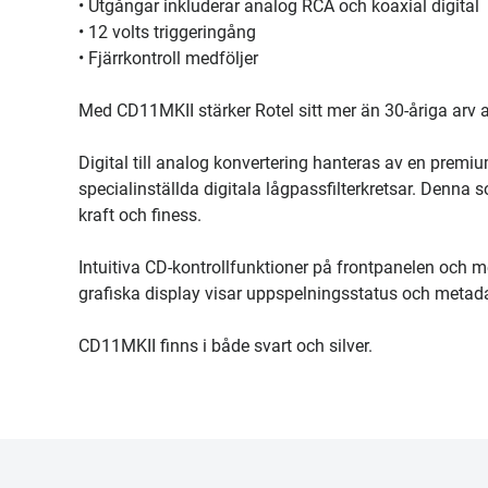
• Utgångar inkluderar analog RCA och koaxial digital
• 12 volts triggeringång
• Fjärrkontroll medföljer
Med CD11MKII stärker Rotel sitt mer än 30-åriga arv 
Digital till analog konvertering hanteras av en pr
specialinställda digitala lågpassfilterkretsar. Denna
kraft och finess.
Intuitiva CD-kontrollfunktioner på frontpanelen och me
grafiska display visar uppspelningsstatus och metadata
CD11MKII finns i både svart och silver.