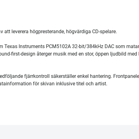
av att leverera högpresterande, högvärdiga CD-spelare.
emium Texas Instruments PCM5102A 32-bit/384kHz DAC som mata
 sound-first-design återger musik med en stor, öppen ljudbild med
dföljande fjärrkontroll säkerställer enkel hantering. Frontpanel
information för skivan inklusive titel och artist.