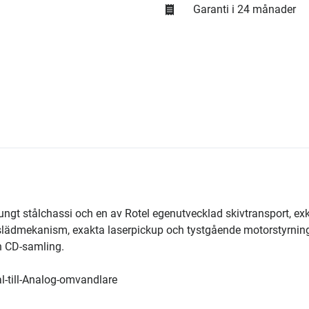
Garanti i 24 månader
ngt stålchassi och en av Rotel egenutvecklad skivtransport, exk
-slädmekanism, exakta laserpickup och tystgående motorstyrnin
n CD-samling.
l-till-Analog-omvandlare