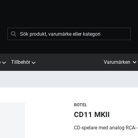
ö
Tillbehör
Varumärken
ROTEL
CD11 MKII
CD-spelare med analog RCA- o