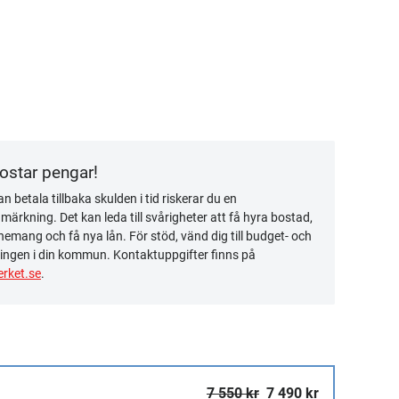
kostar pengar!
n betala tillbaka skulden i tid riskerar du en
ärkning. Det kan leda till svårigheter att få hyra bostad,
emang och få nya lån. För stöd, vänd dig till budget- och
ingen i din kommun. Kontaktuppgifter finns på
rket.se
.
7 550 kr
7 490 kr