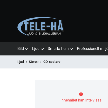
Bild
Ljud
Smarta hem
Professionell milj
Ljud
Stereo
CD-spelare
Innehållet kan inte visas