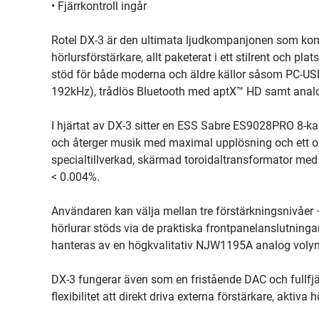
• Fjärrkontroll ingår
Rotel DX-3 är den ultimata ljudkompanjonen som kom
hörlursförstärkare, allt paketerat i ett stilrent och 
stöd för både moderna och äldre källor såsom PC-USB 
192kHz), trådlös Bluetooth med aptX™ HD samt anal
I hjärtat av DX-3 sitter en ESS Sabre ES9028PRO 8-kan
och återger musik med maximal upplösning och ett om
specialtillverkad, skärmad toroidaltransformator med
< 0.004%.
Användaren kan välja mellan tre förstärkningsnivåer
hörlurar stöds via de praktiska frontpanelanslutnin
hanteras av en högkvalitativ NJW1195A analog volymr
DX-3 fungerar även som en fristående DAC och fullfj
flexibilitet att direkt driva externa förstärkare, aktiva h