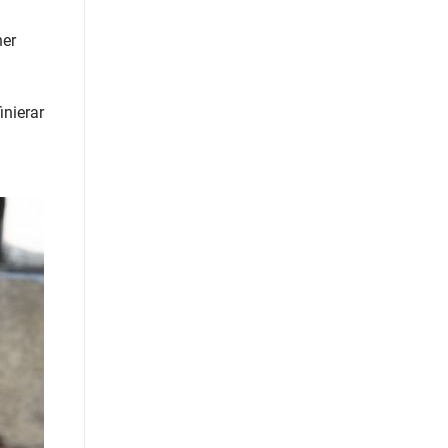
ner
inierar