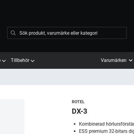
ö
Tillbehör
Varumärken
ROTEL
DX-3
Kombinerad hörlursförstär
ESS premium 32-bitars dig