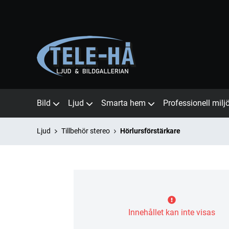
Bild
Ljud
Smarta hem
Professionell milj
Ljud
Tillbehör stereo
Hörlursförstärkare
Innehållet kan inte visas