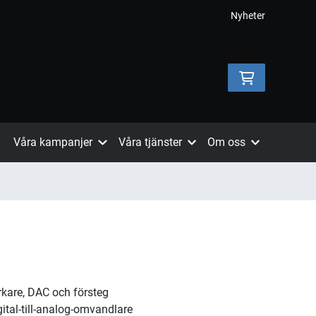
Nyheter
Våra kampanjer
Våra tjänster
Om oss
kare, DAC och försteg
ital-till-analog-omvandlare