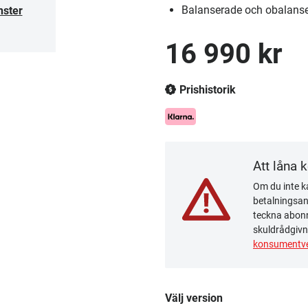
Balanserade och obalans
nster
16 990 kr
Prishistorik
Att låna 
Om du inte ka
betalningsanm
teckna abonn
skuldrådgivn
konsumentve
Välj version