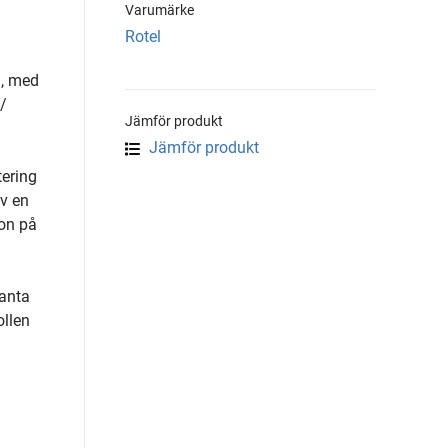
Varumärke
Rotel
a, med
/
Jämför produkt
Jämför produkt
tering
v en
ion på
danta
ollen