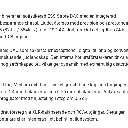
binerar en sofistikerad ESS Sabre DAC med en integrerad
platsbesparande chassi. Ljudet återges med precision och prestand
(32-bit / 384kHz) med DSD 4X-stöd, koaxial och optisk (24-bit 
og RCA-ingång.
als DAC som säkerställer exceptionell digital-till-analog-konver
slutande ljudlandskap. Den interna hörlursförstärkaren drivs a
 hög strömkapacitet, vilket ger dynamik med extremt låg distort
 – Hög, Medium och Låg – vilket gör att både låg- och högimpe
garna: 4.4 mm balanserad och 6.35 mm obalanserad. Volymkontr
egulator med finjustering i steg om 0.5 dB.
ädrat försteg via XLR-balanserade och RCA-utgångar. Detta ger
ögtalare eller integreras i ett befintligt ljudsystem.