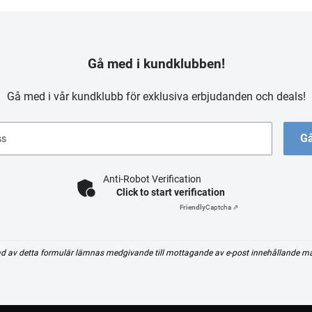
Gå med i kundklubben!
Gå med i vår kundklubb för exklusiva erbjudanden och deals!
Gå
ss
Anti-Robot Verification
Click to start verification
Friendly
Captcha ⇗
d av detta formulär lämnas medgivande till mottagande av e-post innehållande m