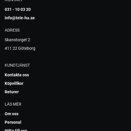
031 - 10 03 20
info@tele-ha.se
ADRESS
Skanstorget 2
411 22 Göteborg
KUNDTJÄNST
Kontakta oss
Köpvillkor
Returer
LÄS MER
Om oss
Personal
Hitta till oss