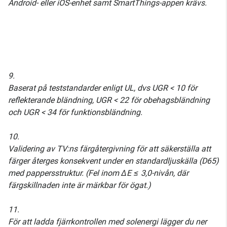
Android- eller iOS-enhet samt SmartThings-appen krävs.
9.
Baserat på teststandarder enligt UL, dvs UGR < 10 för
reflekterande bländning, UGR < 22 för obehagsbländning
och UGR < 34 för funktionsbländning.
10.
Validering av TV:ns färgåtergivning för att säkerställa att
färger återges konsekvent under en standardljuskälla (D65)
med pappersstruktur. (Fel inom ΔE ≤ 3,0-nivån, där
färgskillnaden inte är märkbar för ögat.)
11.
För att ladda fjärrkontrollen med solenergi lägger du ner