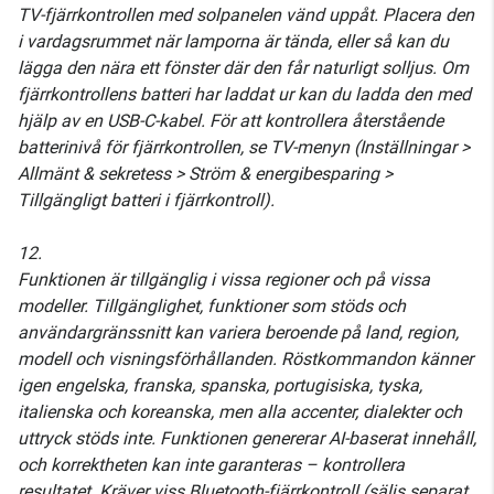
TV-fjärrkontrollen med solpanelen vänd uppåt. Placera den
i vardagsrummet när lamporna är tända, eller så kan du
lägga den nära ett fönster där den får naturligt solljus. Om
fjärrkontrollens batteri har laddat ur kan du ladda den med
hjälp av en USB-C-kabel. För att kontrollera återstående
batterinivå för fjärrkontrollen, se TV-menyn (Inställningar >
Allmänt & sekretess > Ström & energibesparing >
Tillgängligt batteri i fjärrkontroll).
12.
Funktionen är tillgänglig i vissa regioner och på vissa
modeller. Tillgänglighet, funktioner som stöds och
användargränssnitt kan variera beroende på land, region,
modell och visningsförhållanden. Röstkommandon känner
igen engelska, franska, spanska, portugisiska, tyska,
italienska och koreanska, men alla accenter, dialekter och
uttryck stöds inte. Funktionen genererar AI-baserat innehåll,
och korrektheten kan inte garanteras – kontrollera
resultatet. Kräver viss Bluetooth-fjärrkontroll (säljs separat