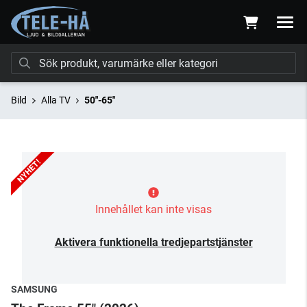
Bild
Alla TV
50"-65"
Innehållet kan inte visas
Aktivera funktionella tredjepartstjänster
SAMSUNG