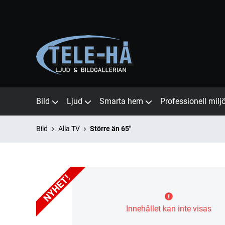
Bild
Ljud
Smarta hem
Professionell milj
Bild
Alla TV
Större än 65"
Innehållet kan inte visas