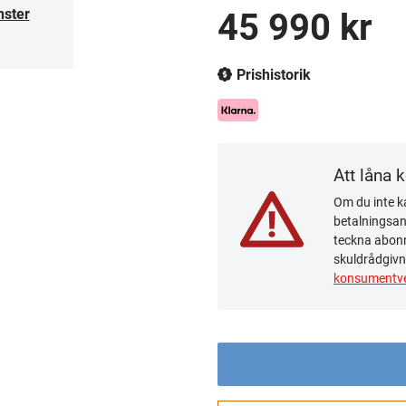
nster
45 990 kr
Prishistorik
Att låna 
Om du inte ka
betalningsanm
teckna abonn
skuldrådgivn
konsumentve