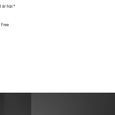
 är här.*
 Free