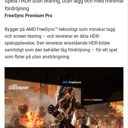
Spela i HDR utan tearing, utan lagg och med minimal
fördröjning
FreeSync Premium Pro
Bygger på AMD FreeSync™-teknologi som minskar lagg
och screen tearing – och levererar en äkta HDR-
spelupplevelse. Den levererar enastående HDR-bilder
samtidigt som den behåller låg fördröjning – för ett spel
som flyter på utan ansträngning.