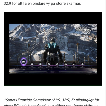
32:9 för att få en bredare vy på större skärmar.
*Super Ultrawide GameView (21:9, 32:9) är tillgängligt för
vissa PC- och konsolspel som stöder ultrabreda skärmar.