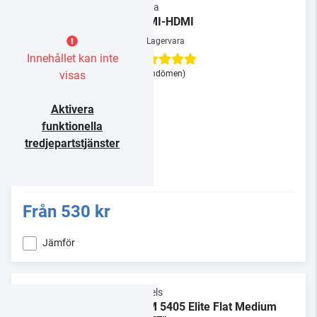
Supra
HDMI-HDMI
Lagervara
Innehållet kan inte
visas
(3 omdömen)
Aktivera
funktionella
tredjepartstjänster
Från
530 kr
Jämför
Vogels
TVM 5405 Elite Flat Medium