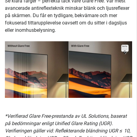
Se klara färger – perfekta tack vare Glare Free. Vår mest
avancerade antireflexteknik minskar blänk och ljusreflexer
på skärmen. Du får en tydligare, bekvämare och mer
fokuserad tittarupplevelse oavsett om du sitter i dagsljus
eller inomhusbelysning.
*Verifierad Glare Free-prestanda av UL Solutions, baserat
på bedömningar enligt Unified Glare Rating (UGR).
Verifieringen gäller vid: Reflekterande bländning UGR ≤ 10,