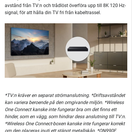
avstånd från TV:n och trådlöst överföra upp till 8K 120 Hz-
signal, för att hålla din TV fri från kabeltrassel.
*TV:n kräver en separat strömanslutning. *Driftsavståndet
kan variera beroende på den omgivande miljön. *Wireless
One Connect kanske inte fungerar bra om det finns ett
hinder, som en vägg, som hindrar dess anslutning till TV:n.
*Wireless One Connect-boxen kanske inte fungerar korrekt
om den placeras inuti ett stängt metallskåp. *QN990F