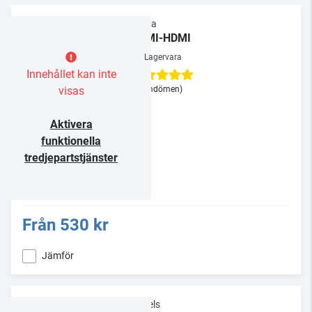
Supra
HDMI-HDMI
Lagervara
Innehållet kan inte
visas
(3 omdömen)
Aktivera
funktionella
tredjepartstjänster
Från
530 kr
Jämför
Vogels