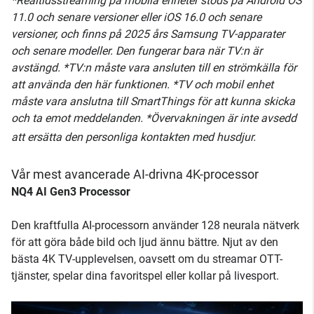
*Realtidsstreaming på mobila enheter stöds på Android OS
11.0 och senare versioner eller iOS 16.0 och senare
versioner, och finns på 2025 års Samsung TV-apparater
och senare modeller. Den fungerar bara när TV:n är
avstängd. *TV:n måste vara ansluten till en strömkälla för
att använda den här funktionen. *TV och mobil enhet
måste vara anslutna till SmartThings för att kunna skicka
och ta emot meddelanden. *Övervakningen är inte avsedd
att ersätta den personliga kontakten med husdjur.
Vår mest avancerade AI-drivna 4K-processor
NQ4 AI Gen3 Processor
Den kraftfulla AI-processorn använder 128 neurala nätverk
för att göra både bild och ljud ännu bättre. Njut av den
bästa 4K TV-upplevelsen, oavsett om du streamar OTT-
tjänster, spelar dina favoritspel eller kollar på livesport.