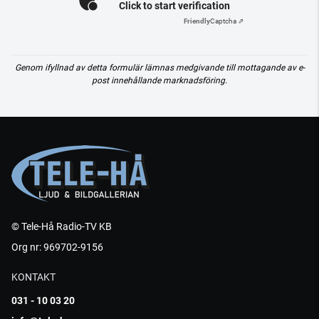
Click to start verification
Friendly
Captcha ⇗
Genom ifyllnad av detta formulär lämnas medgivande till mottagande av e-
post innehållande marknadsföring.
© Tele-Hå Radio-TV KB
Org nr: 969702-9156
KONTAKT
031 - 10 03 20