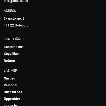
info@tele-ha.se
ADRESS
Skanstorget 2
411 22 Göteborg
KUNDTJÄNST
Kontakta oss
Köpvillkor
Returer
LÄS MER
Om oss
Personal
Hitta till oss
Öppettider
Logga in