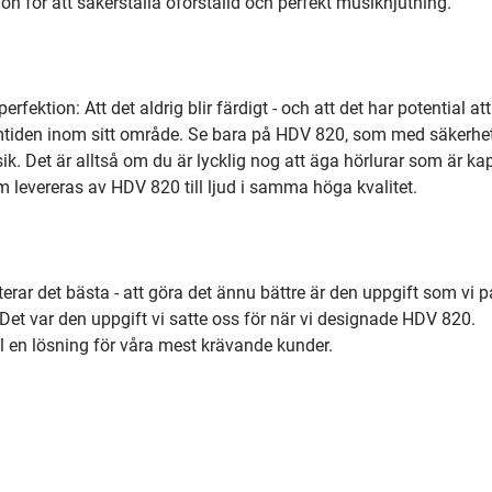
n för att säkerställa oförställd och perfekt musiknjutning.
ektion: Att det aldrig blir färdigt - och att det har potential att
amtiden inom sitt område. Se bara på HDV 820, som med säkerhe
. Det är alltså om du är lycklig nog att äga hörlurar som är ka
 levereras av HDV 820 till ljud i samma höga kvalitet.
rar det bästa - att göra det ännu bättre är den uppgift som vi p
 Det var den uppgift vi satte oss för när vi designade HDV 820.
ll en lösning för våra mest krävande kunder.