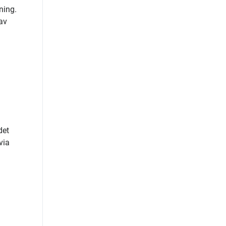
ning.
av
det
via