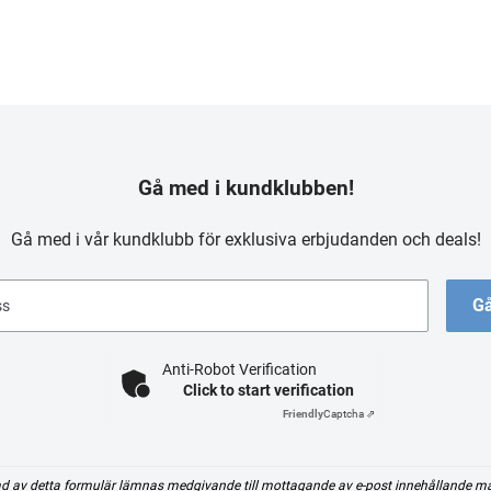
Gå med i kundklubben!
Gå med i vår kundklubb för exklusiva erbjudanden och deals!
Gå
ss
Anti-Robot Verification
Click to start verification
Friendly
Captcha ⇗
d av detta formulär lämnas medgivande till mottagande av e-post innehållande m