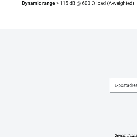
Dynamic range
> 115 dB @ 600 Ω load (A-weighted)
E-postadre
Genom ifyllna