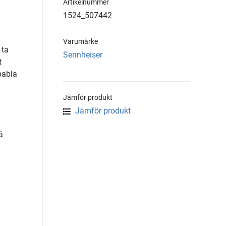
Artikelnummer
1524_507442
Varumärke
 ta
Sennheiser
t
pabla
Jämför produkt
Jämför produkt
å