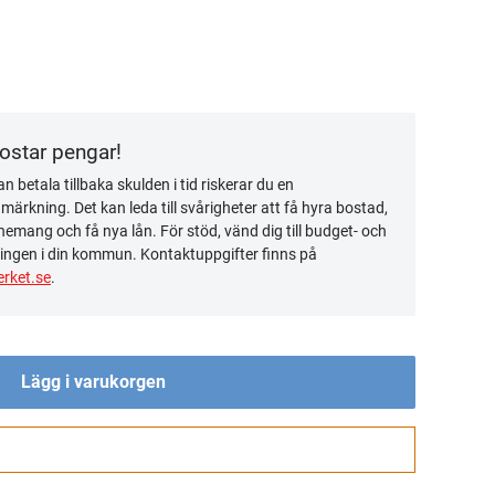
kostar pengar!
n betala tillbaka skulden i tid riskerar du en
ärkning. Det kan leda till svårigheter att få hyra bostad,
emang och få nya lån. För stöd, vänd dig till budget- och
ingen i din kommun. Kontaktuppgifter finns på
rket.se
.
Lägg i varukorgen
Gå till kassan