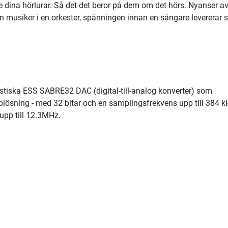
e dina hörlurar. Så det det beror på dem om det hörs. Nyanser a
n musiker i en orkester, spänningen innan en sångare levererar 
astiska ESS SABRE32 DAC (digital-till-analog konverter) som
plösning - med 32 bitar och en samplingsfrekvens upp till 384 k
upp till 12.3MHz.