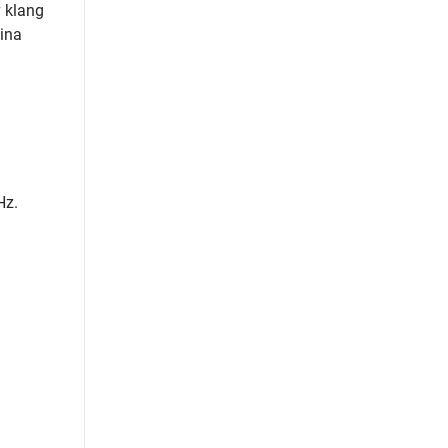
v klang
sina
Hz.