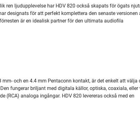
ik ren ljudupplevelse har HDV 820 också skapats för ögats njut
r designats för att perfekt komplettera den senaste versionen 
örresten är en idealisk partner för den ultimata audiofila
mm- och en 4.4 mm Pentaconn kontakt, är det enkelt att välja 
Den fungerar briljant med digitala källor, optiska, coaxiala, eller 
ade (RCA) analoga ingångar. HDV 820 levereras också med en