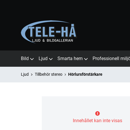
Bild
Ljud
Smarta hem
Professionell milj
Ljud
Tillbehör stereo
Hörlursförstärkare
Innehållet kan inte visas