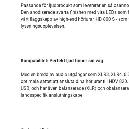
Passande för ljudprodukt som levererar en så osannol
Den anodiserade svarta finishen med vita LEDs som ha
vårt flaggskepp av high-end hörlurar, HD 800 S - som f
lyssningsupplevelsen.
Kompabilitet: Perfekt ljud finner sin väg
Med en bredd av audio utgångar som XLR3, XLR4, 6.3 
optimala sättet att ansluta dina hörlurar till HDV 820. 
USB, och har även balanserade (XLR) och obalanser
landsspecifik anslutningskabel.