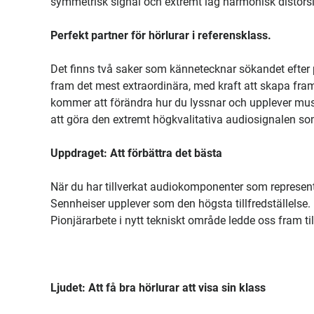
symmetrisk signal och extremt låg harmonisk distorsio
Perfekt partner för hörlurar i referensklass.
Det finns två saker som kännetecknar sökandet efter perf
fram det mest extraordinära, med kraft att skapa fr
kommer att förändra hur du lyssnar och upplever musik
att göra den extremt högkvalitativa audiosignalen som
Uppdraget: Att förbättra det bästa
När du har tillverkat audiokomponenter som represente
Sennheiser upplever som den högsta tillfredställelse.
Pionjärarbete i nytt tekniskt område ledde oss fram ti
Ljudet: Att få bra hörlurar att visa sin klass