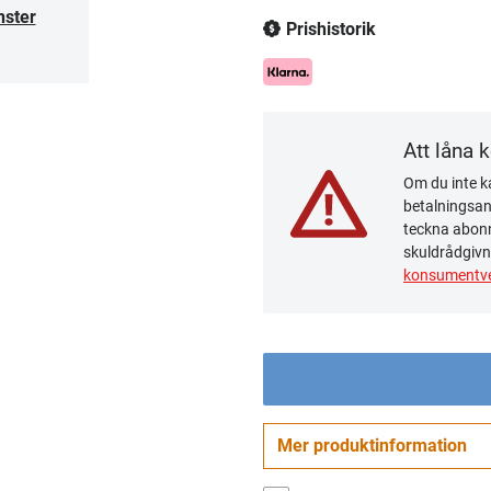
nster
Prishistorik
Att låna 
Om du inte ka
betalningsanm
teckna abonn
skuldrådgivn
konsumentve
Mer produktinformation