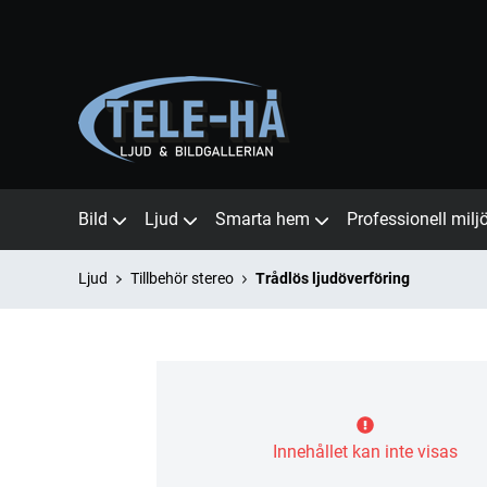
Bild
Ljud
Smarta hem
Professionell milj
Ljud
Tillbehör stereo
Trådlös ljudöverföring
Innehållet kan inte visas