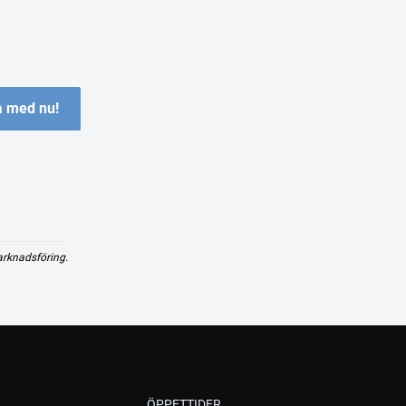
 med nu!
arknadsföring.
ÖPPETTIDER