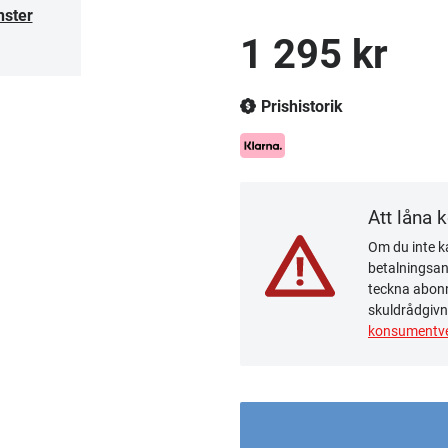
nster
1 295 kr
Prishistorik
Att låna 
Om du inte ka
betalningsanm
teckna abonn
skuldrådgivn
konsumentve