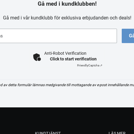
Gå med i kundklubben!
Gå med i vår kundklubb för exklusiva erbjudanden och deals!
Gå
ss
Anti-Robot Verification
Click to start verification
Friendly
Captcha ⇗
d av detta formulär lämnas medgivande till mottagande av e-post innehållande m
KUNDTJÄNST
LÄS MER