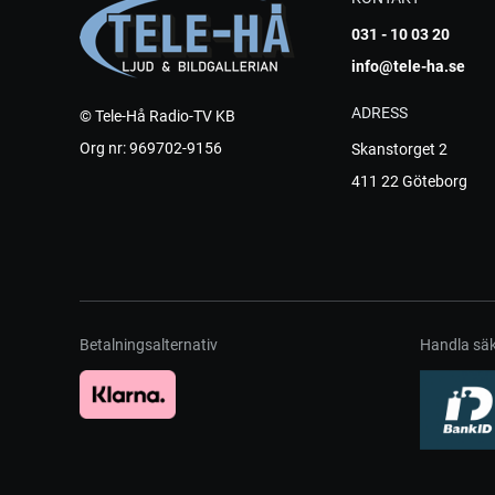
031 - 10 03 20
info@tele-ha.se
ADRESS
© Tele-Hå Radio-TV KB
Org nr: 969702-9156
Skanstorget 2
411 22 Göteborg
Betalningsalternativ
Handla säk