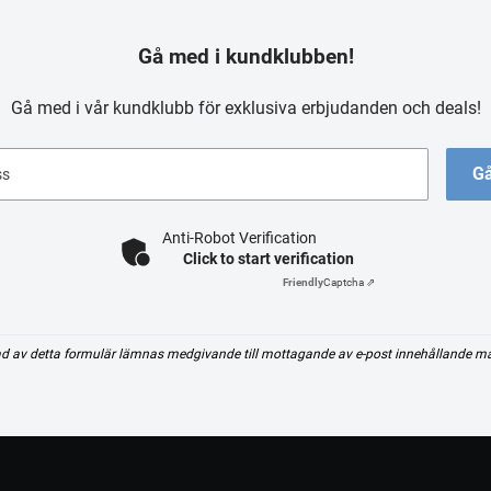
Gå med i kundklubben!
Gå med i vår kundklubb för exklusiva erbjudanden och deals!
Gå
ss
Anti-Robot Verification
Click to start verification
Friendly
Captcha ⇗
d av detta formulär lämnas medgivande till mottagande av e-post innehållande m