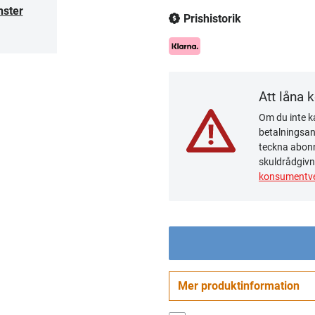
nster
Prishistorik
Att låna 
Om du inte ka
betalningsanm
teckna abonn
skuldrådgivn
konsumentve
Mer produktinformation