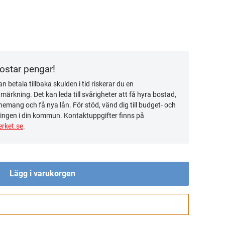
kostar pengar!
n betala tillbaka skulden i tid riskerar du en
ärkning. Det kan leda till svårigheter att få hyra bostad,
emang och få nya lån. För stöd, vänd dig till budget- och
ingen i din kommun. Kontaktuppgifter finns på
rket.se
.
Lägg i varukorgen
Gå till kassan