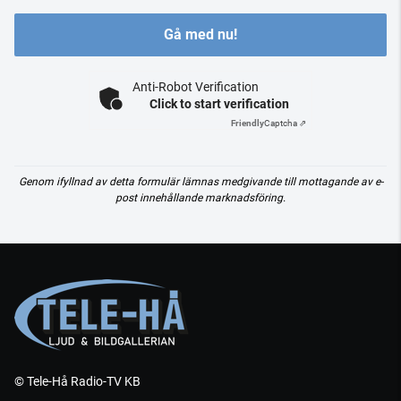
Gå med nu!
Anti-Robot Verification
Click to start verification
Friendly
Captcha ⇗
Genom ifyllnad av detta formulär lämnas medgivande till mottagande av e-
post innehållande marknadsföring.
© Tele-Hå Radio-TV KB