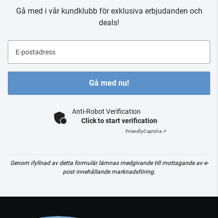
Gå med i vår kundklubb för exklusiva erbjudanden och
deals!
E-postadress
Gå med nu!
Anti-Robot Verification
Click to start verification
Friendly
Captcha ⇗
Genom ifyllnad av detta formulär lämnas medgivande till mottagande av e-
post innehållande marknadsföring.