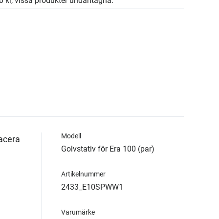
00 kr, vissa produkter undantagna.
Modell
lacera
Golvstativ för Era 100 (par)
Artikelnummer
2433_E10SPWW1
Varumärke