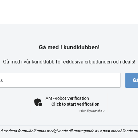
Gå med i kundklubben!
Gå med i vår kundklubb för exklusiva erbjudanden och deals!
Gå
ss
Anti-Robot Verification
Click to start verification
Friendly
Captcha ⇗
d av detta formulär lämnas medgivande till mottagande av e-post innehållande m