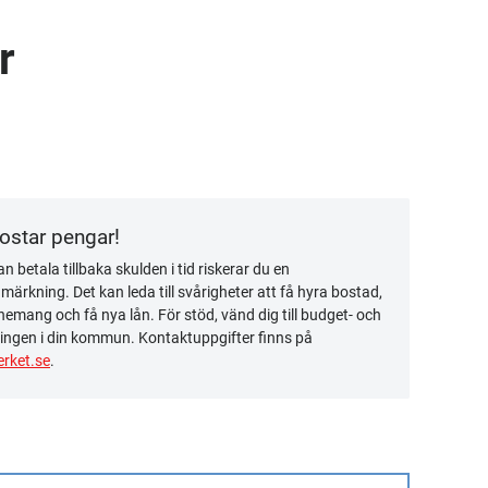
r
kostar pengar!
n betala tillbaka skulden i tid riskerar du en
ärkning. Det kan leda till svårigheter att få hyra bostad,
emang och få nya lån. För stöd, vänd dig till budget- och
ingen i din kommun. Kontaktuppgifter finns på
rket.se
.