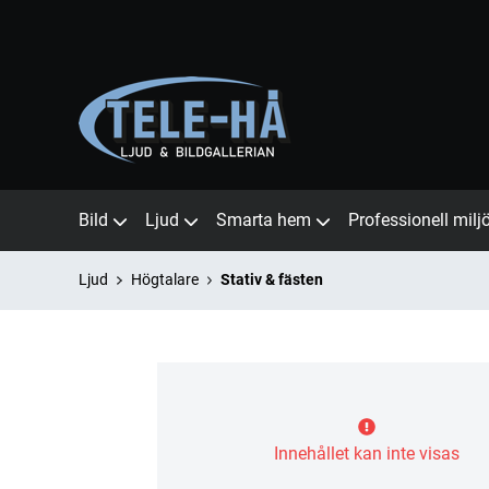
Bild
Ljud
Smarta hem
Professionell milj
Ljud
Högtalare
Stativ & fästen
Innehållet kan inte visas