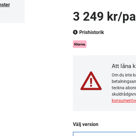
nster
3 249 kr/pa
Prishistorik
Att låna 
Om du inte ka
betalningsanm
teckna abonn
skuldrådgivn
konsumentve
Välj version