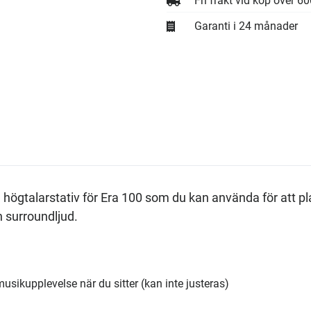
Fri frakt vid köp över 6
Garanti i 24 månader
 högtalarstativ för Era 100 som du kan använda för att p
h surroundljud.
musikupplevelse när du sitter (kan inte justeras)