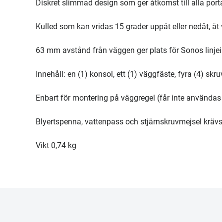
Diskret slimmad design som ger åtkomst till alla port
Kulled som kan vridas 15 grader uppåt eller nedåt, åt v
63 mm avstånd från väggen ger plats för Sonos linje
Innehåll: en (1) konsol, ett (1) väggfäste, fyra (4) s
Enbart för montering på väggregel (får inte användas
Blyertspenna, vattenpass och stjärnskruvmejsel kräv
Vikt 0,74 kg