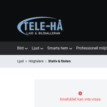
Bild
Ljud
Smarta hem
Professionell milj
Ljud
Högtalare
Stativ & fästen
Innehållet kan inte visas