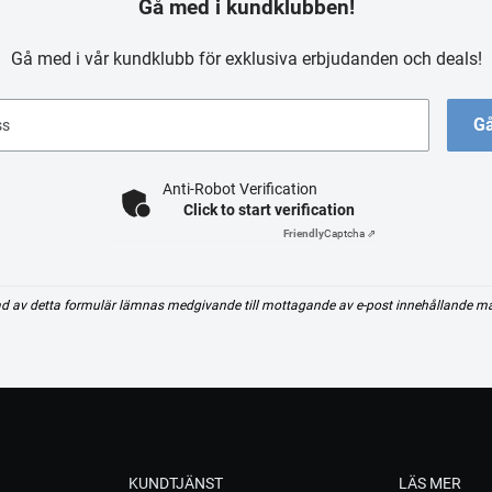
Gå med i kundklubben!
Gå med i vår kundklubb för exklusiva erbjudanden och deals!
Gå
ss
Anti-Robot Verification
Click to start verification
Friendly
Captcha ⇗
d av detta formulär lämnas medgivande till mottagande av e-post innehållande m
KUNDTJÄNST
LÄS MER