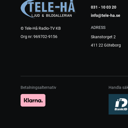
031 - 10 03 20
info@tele-ha.se
ADRESS
© Tele-Hå Radio-TV KB
Org nr: 969702-9156
Skanstorget 2
411 22 Göteborg
Betalningsalternativ
Handla säk