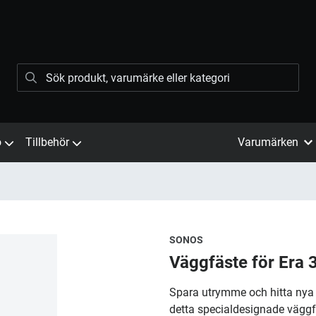
ö
Tillbehör
Varumärken
SONOS
Väggfäste för Era 
​Spara utrymme och hitta nya
detta specialdesignade väggfä