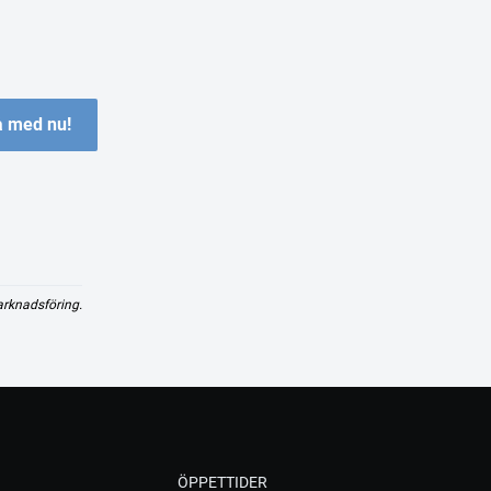
 med nu!
arknadsföring.
ÖPPETTIDER