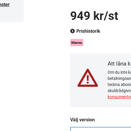
nster
949 kr/st
Prishistorik
Att låna 
Om du inte ka
betalningsanm
teckna abonn
skuldrådgivn
konsumentve
Välj version