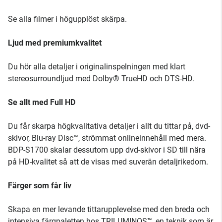
Se alla filmer i högupplöst skärpa.
Ljud med premiumkvalitet
Du hör alla detaljer i originalinspelningen med klart
stereosurroundljud med Dolby® TrueHD och DTS-HD.
Se allt med Full HD
Du får skarpa högkvalitativa detaljer i allt du tittar på, dvd-
skivor, Blu-ray Disc™, strömmat onlineinnehåll med mera.
BDP-S1700 skalar dessutom upp dvd-skivor i SD till nära
på HD-kvalitet så att de visas med suverän detaljrikedom.
Färger som får liv
Skapa en mer levande tittarupplevelse med den breda och
intensiva färgpaletten hos TRILUMINOS™, en teknik som är