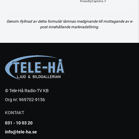
Friendly
Captcha ⇗
Genom ifyllnad av detta formulär lämnas medgivande till mottagande av e-
post innehållande marknadsföring.
© Tele-Hå Radio-TV KB
Org nr: 969702-9156
KONTAKT
031 - 10 03 20
info@tele-ha.se