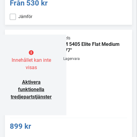
Från
530 kr
Jämför
Vogels
TVM 5405 Elite Flat Medium
32-77"
Lagervara
Innehållet kan inte
visas
Aktivera
funktionella
tredjepartstjänster
899 kr