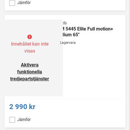
Jämför
Vogels
TVM 5445 Elite Full motion+
Medium 65"
Lagervara
Innehållet kan inte
visas
Aktivera
funktionella
tredjepartstjänster
2 990 kr
Jämför