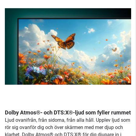
Dolby Atmos®- och DTS:X®-ljud som fyller rummet
Ljud ovanifrån, från sidorna, från alla håll. Upplev ljud som
rör sig ovanför dig och över skärmen med mer djup och
klarhet. Dolby Atmos® och DTS:X® för dig djupare in i