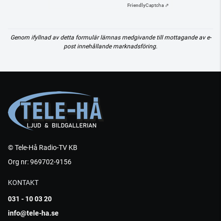
Friendly
Captcha ⇗
Genom ifyllnad av detta formulär lämnas medgivande till mottagande av e-
post innehållande marknadsföring.
© Tele-Hå Radio-TV KB
Org nr: 969702-9156
KONTAKT
031 - 10 03 20
info@tele-ha.se