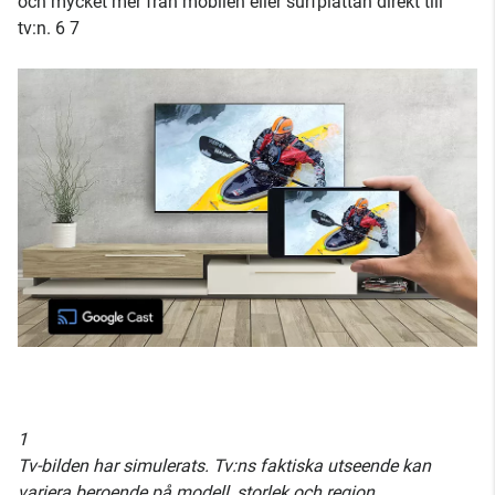
och mycket mer från mobilen eller surfplattan direkt till
tv:n. 6 7
1
Tv-bilden har simulerats. Tv:ns faktiska utseende kan
variera beroende på modell, storlek och region.