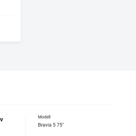
Modell
tv
Bravia 5 75"