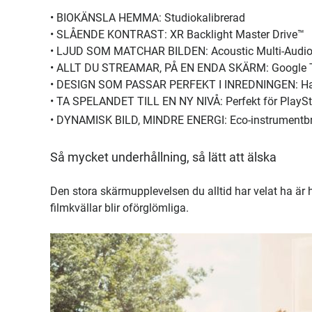
• BIOKÄNSLA HEMMA: Studiokalibrerad
• SLÅENDE KONTRAST: XR Backlight Master Drive™
• LJUD SOM MATCHAR BILDEN: Acoustic Multi-Audi
• ALLT DU STREAMAR, PÅ EN ENDA SKÄRM: Google
• DESIGN SOM PASSAR PERFEKT I INREDNINGEN: Ha
• TA SPELANDET TILL EN NY NIVÅ: Perfekt för PlayS
• DYNAMISK BILD, MINDRE ENERGI: Eco-instrumentb
Så mycket underhållning, så lätt att älska
Den stora skärmupplevelsen du alltid har velat ha är h
filmkvällar blir oförglömliga.