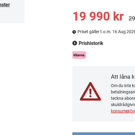
nster
19 990 kr
29
Priset gäller t.o.m. 16 Aug 202
Prishistorik
Att låna 
Om du inte ka
betalningsanm
teckna abonn
skuldrådgivn
konsumentve