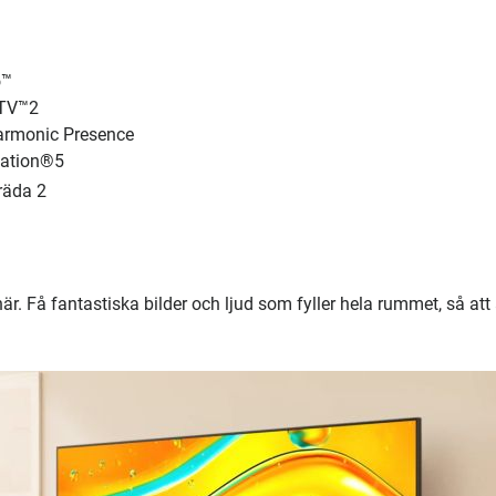
o™
 TV™2
rmonic Presence
tation®5
räda 2
är. Få fantastiska bilder och ljud som fyller hela rummet, så att 