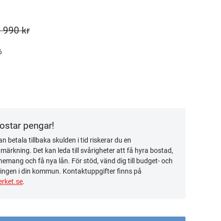
 990 kr
6
kostar pengar!
n betala tillbaka skulden i tid riskerar du en
ärkning. Det kan leda till svårigheter att få hyra bostad,
emang och få nya lån. För stöd, vänd dig till budget- och
ingen i din kommun. Kontaktuppgifter finns på
rket.se
.