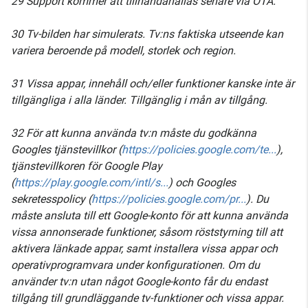
29 Support kommer att tillhandahållas senare via OTA.
30 Tv-bilden har simulerats. Tv:ns faktiska utseende kan
variera beroende på modell, storlek och region.
31 Vissa appar, innehåll och/eller funktioner kanske inte är
tillgängliga i alla länder. Tillgänglig i mån av tillgång.
32 För att kunna använda tv:n måste du godkänna
Googles tjänstevillkor (
https://policies.google.com/te...
),
tjänstevillkoren för Google Play
(
https://play.google.com/intl/s...
) och Googles
sekretesspolicy (
https://policies.google.com/pr...
). Du
måste ansluta till ett Google-konto för att kunna använda
vissa annonserade funktioner, såsom röststyrning till att
aktivera länkade appar, samt installera vissa appar och
operativprogramvara under konfigurationen. Om du
använder tv:n utan något Google-konto får du endast
tillgång till grundläggande tv-funktioner och vissa appar.