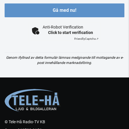
Gå med nu!
Anti-Robot Verification
Click to start verification
Friendly
Captcha ⇗
Genom ifyllnad av detta formulär lämnas medgivande till mottagande av e-
post innehållande marknadsföring.
© Tele-Hå Radio-TV KB