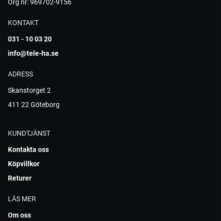
Org nr: 969702-9156
KONTAKT
031 - 10 03 20
info@tele-ha.se
ADRESS
Skanstorget 2
411 22 Göteborg
KUNDTJÄNST
Kontakta oss
Köpvillkor
Returer
LÄS MER
Om oss