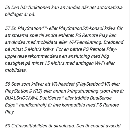
56 Den här funktionen kan användas när det automatiska
bildläget är på.
57 En PlayStation4™- eller PlayStation5®-konsol krävs för
att streama spel till andra enheter. PS Remote Play kan
användas med mobildata eller Wi-Fi-anslutning. Bredband
på minst 5 Mbit/s krävs. För en bättre PS Remote Play-
upplevelse rekommenderas en anslutning med hög
hastighet på minst 15 Mbit/s med antingen Wi-Fi eller
mobildata.
58 Spel som kräver ett VR-headset (PlayStation®VR eller
PlayStation®VR2) eller annan kringutrustning (som inte är
DUALSHOCK®4, DualSense™ eller trådlös DualSense
Edge™-handkontroll) är inte kompatibla med PS Remote
Play.
59 Gränssnittsbilden är simulerad. Den är endast avsedd