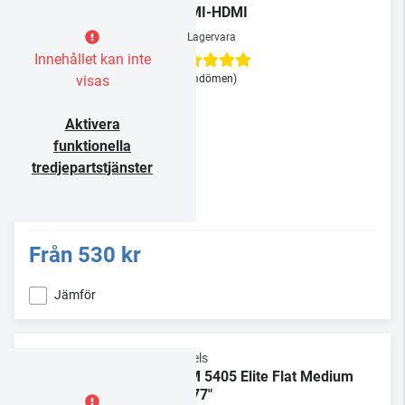
HDMI-HDMI
Lagervara
Innehållet kan inte
visas
(3 omdömen)
Aktivera
funktionella
tredjepartstjänster
Från
530 kr
Jämför
Vogels
TVM 5405 Elite Flat Medium
32-77"