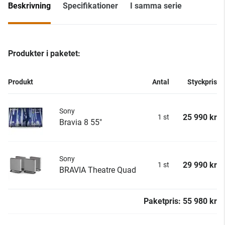
Beskrivning
Specifikationer
I samma serie
Produkter i paketet:
Produkt
Antal
Styckpris
Sony
25 990 kr
1 st
Bravia 8 55"
Sony
29 990 kr
1 st
BRAVIA Theatre Quad
Paketpris: 55 980 kr