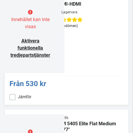
HDMI-HDMI
Lagervara
Innehållet kan inte
visas
(3 omdömen)
Aktivera
funktionella
tredjepartstjänster
Från
530 kr
Jämför
Vogels
TVM 5405 Elite Flat Medium
32-77"