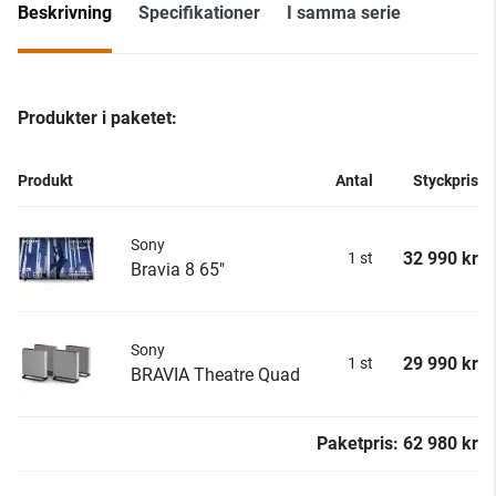
Beskrivning
Specifikationer
I samma serie
Produkter i paketet:
Produkt
Antal
Styckpris
Sony
32 990 kr
1 st
Bravia 8 65"
Sony
29 990 kr
1 st
BRAVIA Theatre Quad
Paketpris: 62 980 kr