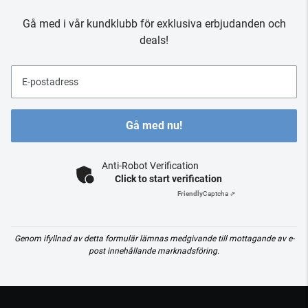
Gå med i vår kundklubb för exklusiva erbjudanden och
deals!
E-postadress
Gå med nu!
Anti-Robot Verification
Click to start verification
Friendly
Captcha ⇗
Genom ifyllnad av detta formulär lämnas medgivande till mottagande av e-
post innehållande marknadsföring.