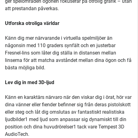
ger spelområden ögonen fokuserar på otrolig grafik – utan
att prestandan påverkas.
Utforska otroliga världar
Känn dig mer närvarande i virtuella spelmiljöer än
någonsin med 110 graders synfält och en justerbar
Fresnel-lins som låter dig ställa in distansen mellan
linserna för att matcha avståndet mellan dina ögon och få
bästa möjliga bild.
Lev dig in med 3D-ljud
Känn en karaktärs närvaro när den viskar dig i örat, hör var
dina vänner eller fiender befinner sig från deras pistolskott
eller steg och låt dig omslutas av fantastiskt realistiska
ljudbilder1 med ljud som anpassar sig dynamiskt till din
position och dina huvudrörelser1 tack vare Tempest 3D
AudioTech.