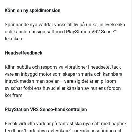
Känn en ny speldimension
Spännande nya världar väcks till liv på unika, inlevelserika
och känslomässiga sätt med PlayStation VR2 Sense™-
tekniken.
Headsetfeedback
Känn subtila och responsiva vibrationer i headsetet tack
vare en inbyggd motor som skapar smarta och kännbara
intryck medan man spelar – vare sig det är en pil som
svischar förbi ens huvud eller känslan av hur ens fordon
kör fram.
PlayStation VR2 Sense-handkontrollen
Besök virtuella världar på fantastiska nya sätt med haptisk
feedback1, adaptiva avtryckare1, precisionsspårning och