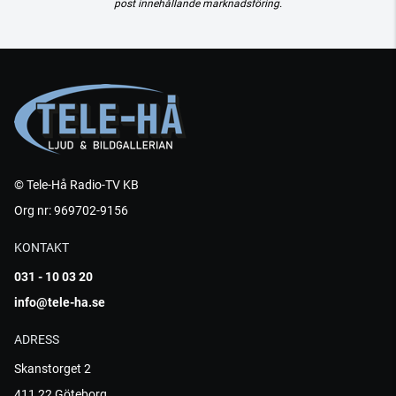
post innehållande marknadsföring.
© Tele-Hå Radio-TV KB
Org nr: 969702-9156
KONTAKT
031 - 10 03 20
info@tele-ha.se
ADRESS
Skanstorget 2
411 22 Göteborg