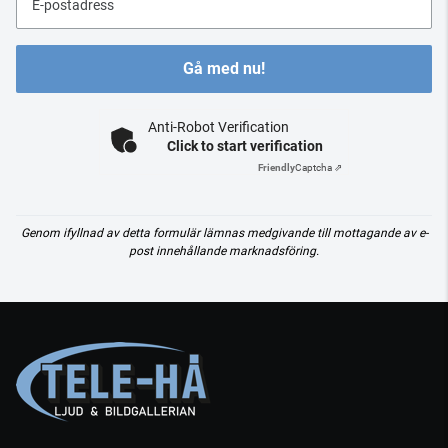
E-postadress
Gå med nu!
Anti-Robot Verification
Click to start verification
Friendly
Captcha ⇗
Genom ifyllnad av detta formulär lämnas medgivande till mottagande av e-
post innehållande marknadsföring.