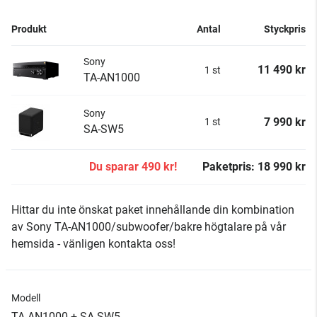
Produkt
Antal
Styckpris
Sony
11 490 kr
1 st
TA-AN1000
Sony
7 990 kr
1 st
SA-SW5
Du sparar 490 kr!
Paketpris: 18 990 kr
Hittar du inte önskat paket innehållande din kombination
av Sony TA-AN1000/subwoofer/bakre högtalare på vår
hemsida - vänligen kontakta oss!
Modell
TA-AN1000 + SA-SW5