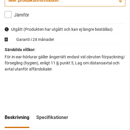
Mer produktinformation
Jämför
Utgått
(Produkten har utgått och kan ej längre beställas)
Garanti i 24 månader
Särskilda villkor:
För in-ear-hörlurar gäller ångerrätt endast vid obruten förpackning/
försegling (hygien), enligt 11 § punkt 5, Lag om distansavtal och
avtal utanför affärslokaler.
Beskrivning
Specifikationer