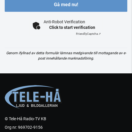
Gå med nu!
Anti-Robot Verification
Click to start verification
Friendly
Captcha ⇗
Genom ifyllnad av detta formulär lämnas medgivande till mottagande av e-
post innehållande marknadsföring.
© Tele-Hå Radio-TV KB
Org nr: 969702-9156